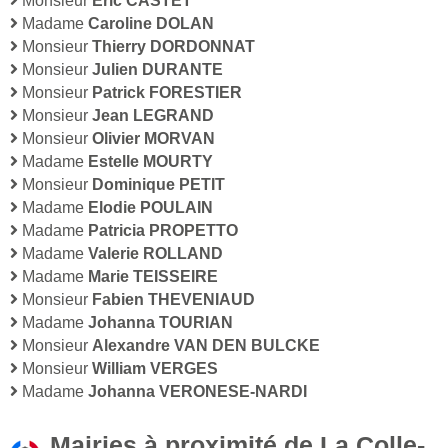
Monsieur
Eric CASTET
Madame
Caroline DOLAN
Monsieur
Thierry DORDONNAT
Monsieur
Julien DURANTE
Monsieur
Patrick FORESTIER
Monsieur
Jean LEGRAND
Monsieur
Olivier MORVAN
Madame
Estelle MOURTY
Monsieur
Dominique PETIT
Madame
Elodie POULAIN
Madame
Patricia PROPETTO
Madame
Valerie ROLLAND
Madame
Marie TEISSEIRE
Monsieur
Fabien THEVENIAUD
Madame
Johanna TOURIAN
Monsieur
Alexandre VAN DEN BULCKE
Monsieur
William VERGES
Madame
Johanna VERONESE-NARDI
Mairies à proximité de La Colle-