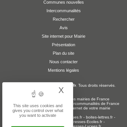
Communes nouvelles
Intercommunalités
Rechercher
Avis
Site internet pour Mairie
Présentation
Plan du site
Nous contacter
Mentions légales
© 2019 - 2026
Adresses-Mairies.fr
. Tous droits réservés.
X
Hide cookie bann
Services :
-
Liste des adresses e-mails des mairies de France
-
Liste des adresses e-mails des intercommunalités de France
This site uses cookies and
-
Création ou refonte du site internet de votre mairie
gives you control over what
you want to activate
Sites partenaires
:
donneespubliques.fr
-
boites-lettres.fr
-
bureaux.boites-lettres.fr
-
Adresses-Ecoles.fr
-
Adresses-Colleges.fr
-
Adresses-Lycees.fr