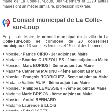
maire de La Colle-sur-Loup, Jean-Bernard et 1220 autres
maires ont un métier similaire, profession lib�rale.
Conseil municipal de La Colle-
sur-Loup
En plus du Maire, le
conseil municipal de la ville de La
Colle-sur-Loup se compose de 28 conseillers
municipaux
. 13 sont des femmes et 15 sont des hommes.
Monsieur
Patrice CIRIO
-
1er adjoint au Maire
Madame
Béatrice CUBIZOLLES
-
2ème adjoint au Maire
Monsieur
Marc BORIOSI
-
3ème adjoint au Maire
Madame
Catherine MARINO
-
4ème adjoint au Maire
Monsieur
François RODRIGUEZ
-
5ème adjoint au Maire
Madame
Valérie MUIA
-
6ème adjoint au Maire
Monsieur
Philippe LEMESSIER
-
7ème adjoint au Maire
Madame
Marie BRISON
-
8ème adjoint au Maire
Monsieur
André BERNARD
Madame
Laurence BILLOIS