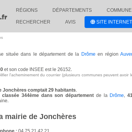
RÉGIONS
DÉPARTEMENTS
COMMUNE
RECHERCHER
AVIS
SITE INTERNET
es
ise située dans le département de la
Drôme
en région
Auve
10
et son code INSEE est le 26152.
lifier l'acheminement du courrier (plusieurs communes peuvent avoir l
de Jonchères comptait 29 habitants
.
st classée 344ème dans son département
de la
Drôme
,
4
ine.
la mairie de Jonchères
éphone :
04 75 21 42 21