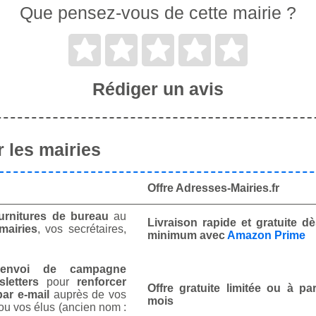
Que pensez-vous de cette mairie ?
Rédiger un avis
 les mairies
Offre Adresses-Mairies.fr
urnitures de bureau
au
Livraison rapide et gratuite 
mairies
, vos secrétaires,
minimum avec
Amazon Prime
envoi de campagne
letters
pour
renforcer
Offre gratuite limitée ou à par
ar e-mail
auprès de vos
mois
ou vos élus (ancien nom :