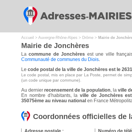
Accueil
>
Auvergne-Rhône-Alpes
>
Drôme
>
Mairie de Jonchèr
Mairie de Jonchères
La
commune de Jonchères
est une ville frança
Communauté de communes du Diois
.
Le
code postal de la ville de Jonchères est le 263
Le code postal, mis en place par La Poste, permet de simp
(un code unique par commune).
Au dernier
recensement de la population
, la
ville 
En nombre d'habitants, la
ville de Jonchères e
35075ème au niveau national
en France Métropolita
Coordonnées officielles de 
Adresse postale :
Numéro de tél