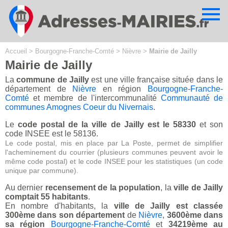
Cookies management panel
Accueil
>
Bourgogne-Franche-Comté
>
Nièvre
>
Mairie de Jailly
Mairie de Jailly
La
commune de Jailly
est une ville française située dans le
département de
Nièvre
en région
Bourgogne-Franche-
Comté
et membre de l'intercommunalité
Communauté de
communes Amognes Coeur du Nivernais
.
Le
code postal de la ville de Jailly est le 58330
et son
code INSEE est le 58136.
Le code postal, mis en place par La Poste, permet de simplifier
l'acheminement du courrier (plusieurs communes peuvent avoir le
même code postal) et le code INSEE pour les statistiques (un code
unique par commune).
Au dernier
recensement de la population
, la
ville de Jailly
comptait 55 habitants
.
En nombre d'habitants, la
ville de Jailly est classée
300ème dans son département
de
Nièvre
,
3600ème dans
sa région
Bourgogne-Franche-Comté
et
34219ème au