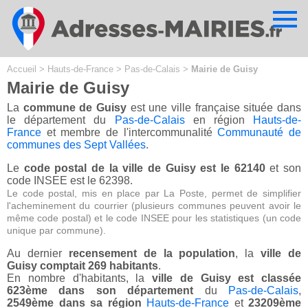
Cookies management panel
Accueil
>
Hauts-de-France
>
Pas-de-Calais
>
Mairie de Guisy
Mairie de Guisy
La
commune de Guisy
est une ville française située dans
le département du
Pas-de-Calais
en région
Hauts-de-
France
et membre de l'intercommunalité
Communauté de
communes des Sept Vallées
.
Le
code postal de la ville de Guisy est le 62140
et son
code INSEE est le 62398.
Le code postal, mis en place par La Poste, permet de simplifier
l'acheminement du courrier (plusieurs communes peuvent avoir le
même code postal) et le code INSEE pour les statistiques (un code
unique par commune).
Au dernier
recensement de la population
, la
ville de
Guisy comptait 269 habitants
.
En nombre d'habitants, la
ville de Guisy est classée
623ème dans son département
du
Pas-de-Calais
,
2549ème dans sa région
Hauts-de-France
et
23209ème