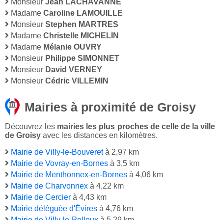
Monsieur
Jean LACHAVANNE
Madame
Caroline LAMOUILLE
Monsieur
Stephen MARTRES
Madame
Christelle MICHELIN
Madame
Mélanie OUVRY
Monsieur
Philippe SIMONNET
Monsieur
David VERNEY
Monsieur
Cédric VILLEMIN
Mairies à proximité de Groisy
Découvrez les
mairies les plus proches de celle de la ville
de Groisy
avec les distances en kilomètres.
Mairie de Villy-le-Bouveret
à 2,97 km
Mairie de Vovray-en-Bornes
à 3,5 km
Mairie de Menthonnex-en-Bornes
à 4,06 km
Mairie de Charvonnex
à 4,22 km
Mairie de Cercier
à 4,43 km
Mairie déléguée d'Évires
à 4,76 km
Mairie de Villy-le-Pelloux
à 5,29 km