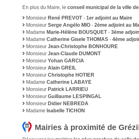
En plus du Maire, le
conseil municipal de la ville 
Monsieur
René PREVOT
-
1er adjoint au Maire
Monsieur
Serge Angélo MIO
-
2ème adjoint au Ma
Madame
Marie-Hélène BOUSQUET
-
3ème adjoin
Madame
Catherine Gisele THOMAS
-
4ème adjoi
Monsieur
Jean-Christophe BONHOURE
Monsieur
Jean-Claude DUMONT
Monsieur
Yohan GARCIA
Monsieur
Alain GREIL
Monsieur
Christophe HOTIER
Madame
Catherine LABAYE
Monsieur
Patrick LARRIEU
Monsieur
Guillaume LESPINGAL
Monsieur
Didier NEBREDA
Madame
Isabelle TICHON
Mairies à proximité de Grézi