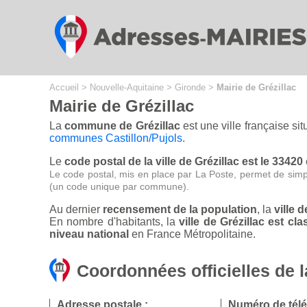
Cookies management panel
Accueil
>
Nouvelle-Aquitaine
>
Gironde
>
Mairie de Grézillac
Mairie de Grézillac
La
commune de Grézillac
est une ville française s
communes Castillon/Pujols
.
Le
code postal de la ville de Grézillac est le 33420
Le code postal, mis en place par La Poste, permet de simp
(un code unique par commune).
Au dernier
recensement de la population
, la
ville 
En nombre d'habitants, la
ville de Grézillac est 
niveau national
en France Métropolitaine.
Coordonnées officielles de l
Adresse postale :
Numéro de tél