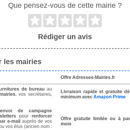
Que pensez-vous de cette mairie ?
Rédiger un avis
 les mairies
Offre Adresses-Mairies.fr
urnitures de bureau
au
Livraison rapide et gratuite 
mairies
, vos secrétaires,
minimum avec
Amazon Prime
envoi de campagne
letters
pour
renforcer
Offre gratuite limitée ou à par
ar e-mail
auprès de vos
mois
ou vos élus (ancien nom :