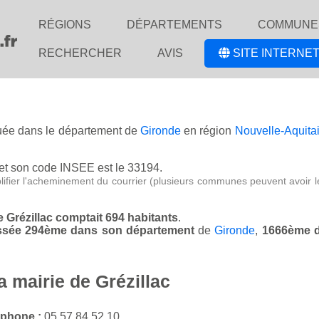
RÉGIONS
DÉPARTEMENTS
COMMUNE
RECHERCHER
AVIS
SITE INTERNET
ituée dans le département de
Gironde
en région
Nouvelle-Aquita
et son code INSEE est le 33194.
lifier l'acheminement du courrier (plusieurs communes peuvent avoir l
de Grézillac comptait 694 habitants
.
classée 294ème dans son département
de
Gironde
,
1666ème d
a mairie de Grézillac
éphone :
05 57 84 52 10