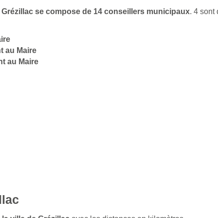
de Grézillac se compose de 14 conseillers municipaux
. 4 son
ire
t au Maire
nt au Maire
llac