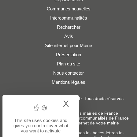
Communes nouvelles
Intercommunalités
Rechercher
Avis
Site internet pour Mairie
Présentation
Plan du site
Nous contacter
Mentions légales
© 2019 - 2026
Adresses-Mairies.fr
. Tous droits réservés.
X
Hide cookie bann
Services :
-
Liste des adresses e-mails des mairies de France
-
Liste des adresses e-mails des intercommunalités de France
This site uses cookies and
-
Création ou refonte du site internet de votre mairie
gives you control over what
you want to activate
Sites partenaires
:
donneespubliques.fr
-
boites-lettres.fr
-