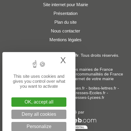
Site internet pour Mairie
Présentation
Plan du site
Nous contacter
Mentions légales
© 2019 - 2026
Adresses-Mairies.fr
. Tous droits réservés.
X
Hide cookie bann
Services :
-
Liste des adresses e-mails des mairies de France
-
Liste des adresses e-mails des intercommunalités de France
This site uses cookies and
-
Création ou refonte du site internet de votre mairie
gives you control over what
you want to activate
Sites partenaires
:
donneespubliques.fr
-
boites-lettres.fr
-
bureaux.boites-lettres.fr
-
Adresses-Ecoles.fr
-
Adresses-Colleges.fr
-
Adresses-Lycees.fr
OK, accept all
Un service édité par
Deny all cookies
Personalize