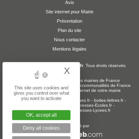
Avis
Site internet pour Mairie
Présentation
Plan du site
Nous contacter
Mentions légales
© 2019 - 2026
Adresses-Mairies.fr
. Tous droits réservés.
X
Hide cookie bann
Services :
-
Liste des adresses e-mails des mairies de France
-
Liste des adresses e-mails des intercommunalités de France
This site uses cookies and
-
Création ou refonte du site internet de votre mairie
gives you control over what
you want to activate
Sites partenaires
:
donneespubliques.fr
-
boites-lettres.fr
-
bureaux.boites-lettres.fr
-
Adresses-Ecoles.fr
-
Adresses-Colleges.fr
-
Adresses-Lycees.fr
OK, accept all
Un service édité par
Deny all cookies