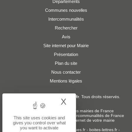
Départements
Communes nouvelles
Intercommunalités
Rechercher
Avis
Site internet pour Mairie
Présentation
Plan du site
Nous contacter
Mentions légales
© 2019 - 2026
Adresses-Mairies.fr
. Tous droits réservés.
X
Hide cookie bann
Services :
-
Liste des adresses e-mails des mairies de France
-
Liste des adresses e-mails des intercommunalités de France
This site uses cookies and
-
Création ou refonte du site internet de votre mairie
gives you control over what
you want to activate
Sites partenaires
:
donneespubliques.fr
-
boites-lettres.fr
-