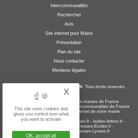
Intercommunalités
Rechercher
Avis
Site internet pour Mairie
Présentation
Plan du site
Nous contacter
Mentions légales
© 2019 - 2026
Adresses-Mairies.fr
. Tous droits réservés.
X
Hide cookie bann
Services :
-
Liste des adresses e-mails des mairies de France
-
Liste des adresses e-mails des intercommunalités de France
This site uses cookies and
-
Création ou refonte du site internet de votre mairie
gives you control over what
you want to activate
Sites partenaires
:
donneespubliques.fr
-
boites-lettres.fr
-
bureaux.boites-lettres.fr
-
Adresses-Ecoles.fr
-
Adresses-Colleges.fr
-
Adresses-Lycees.fr
OK, accept all