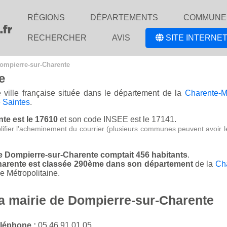
RÉGIONS
DÉPARTEMENTS
COMMUNE
RECHERCHER
AVIS
SITE INTERNET
Dompierre-sur-Charente
e
 ville française située dans le département de la
Charente-M
 Saintes
.
nte est le 17610
et son code INSEE est le 17141.
lifier l'acheminement du courrier (plusieurs communes peuvent avoir l
de Dompierre-sur-Charente comptait 456 habitants
.
Charente est classée 290ème dans son département
de la
Cha
 Métropolitaine.
la mairie de Dompierre-sur-Charente
léphone :
05 46 91 01 05