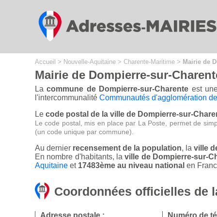
Cookies management panel
Accueil
>
Nouvelle-Aquitaine
>
Charente-Maritime
>
Mairie de 
Mairie de Dompierre-sur-Charent
La
commune de Dompierre-sur-Charente
est une
l'intercommunalité
Communautés d'agglomération de
Le
code postal de la ville de Dompierre-sur-Chare
Le code postal, mis en place par La Poste, permet de simp
(un code unique par commune).
Au dernier
recensement de la population
, la
ville 
En nombre d'habitants, la
ville de Dompierre-sur-
Aquitaine
et
17483ème au niveau national
en France
Coordonnées officielles de 
Adresse postale :
Numéro de té