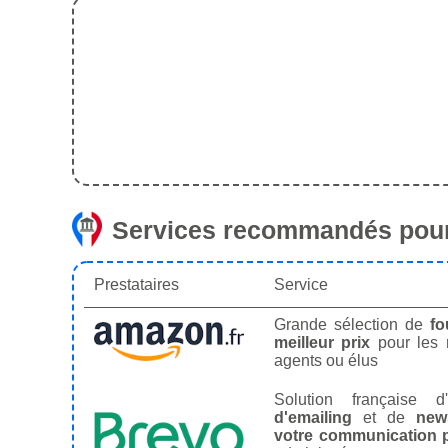
Services recommandés pour
Prestataires
Service
Grande sélection de
fo
meilleur prix
pour les
agents ou élus
Solution française d'
d'emailing
et de
news
votre communication p