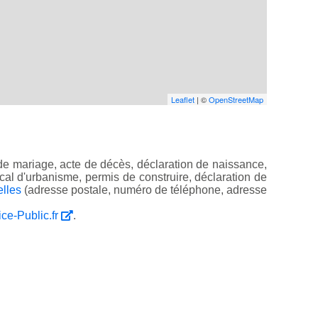
Leaflet
| ©
OpenStreetMap
de mariage, acte de décès, déclaration de naissance,
 local d'urbanisme, permis de construire, déclaration de
elles
(adresse postale, numéro de téléphone, adresse
ice-Public.fr
.