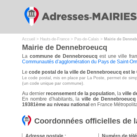
Cookies management panel
Accueil
>
Hauts-de-France
>
Pas-de-Calais
>
Mairie de Denne
Mairie de Dennebroeucq
La
commune de Dennebroeucq
est une ville fr
Communautés d'agglomération du Pays de Saint-Om
Le
code postal de la ville de Dennebroeucq est le
Le code postal, mis en place par La Poste, permet de simp
(un code unique par commune).
Au dernier
recensement de la population
, la
ville 
En nombre d'habitants, la
ville de Dennebroeucq
19381ème au niveau national
en France Métropolita
Coordonnées officielles de 
Adresse postale :
Numéro de tél