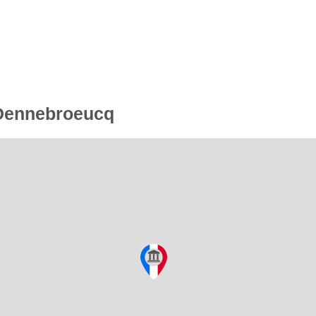
e Dennebroeucq