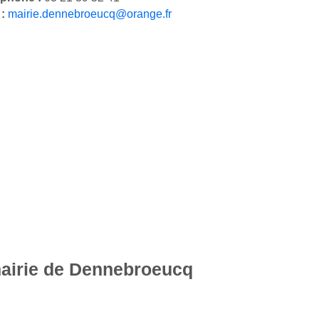
 :
mairie.dennebroeucq@orange.fr
mairie de Dennebroeucq