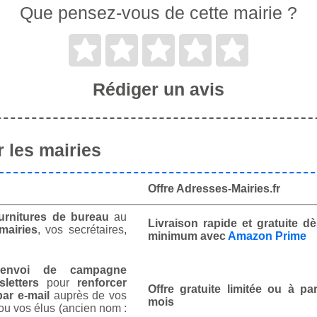
Que pensez-vous de cette mairie ?
Rédiger un avis
 les mairies
Offre Adresses-Mairies.fr
urnitures de bureau
au
Livraison rapide et gratuite 
mairies
, vos secrétaires,
minimum avec
Amazon Prime
envoi de campagne
letters
pour
renforcer
Offre gratuite limitée ou à par
ar e-mail
auprès de vos
mois
ou vos élus (ancien nom :