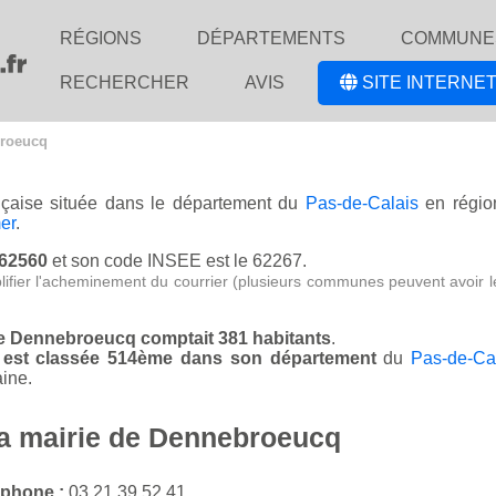
RÉGIONS
DÉPARTEMENTS
COMMUNE
RECHERCHER
AVIS
SITE INTERNET
broeucq
ançaise située dans le département du
Pas-de-Calais
en régi
er
.
 62560
et son code INSEE est le 62267.
lifier l'acheminement du courrier (plusieurs communes peuvent avoir l
de Dennebroeucq comptait 381 habitants
.
 est classée 514ème dans son département
du
Pas-de-Ca
ine.
la mairie de Dennebroeucq
éphone :
03 21 39 52 41