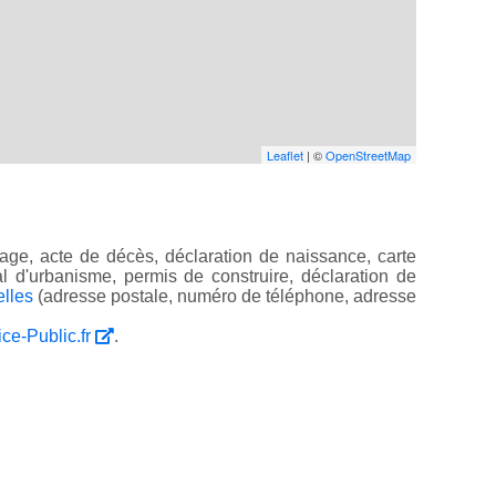
Leaflet
| ©
OpenStreetMap
age, acte de décès, déclaration de naissance, carte
ocal d'urbanisme, permis de construire, déclaration de
elles
(adresse postale, numéro de téléphone, adresse
ice-Public.fr
.