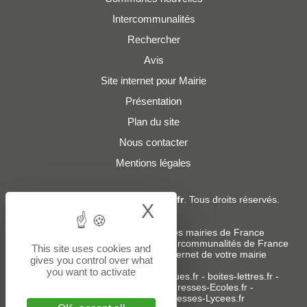
Intercommunalités
Rechercher
Avis
Site internet pour Mairie
Présentation
Plan du site
Nous contacter
Mentions légales
© 2019 - 2026
Adresses-Mairies.fr
. Tous droits réservés.
X
Hide cookie bann
Services :
-
Liste des adresses e-mails des mairies de France
-
Liste des adresses e-mails des intercommunalités de France
This site uses cookies and
-
Création ou refonte du site internet de votre mairie
gives you control over what
you want to activate
Sites partenaires
:
donneespubliques.fr
-
boites-lettres.fr
-
bureaux.boites-lettres.fr
-
Adresses-Ecoles.fr
-
Adresses-Colleges.fr
-
Adresses-Lycees.fr