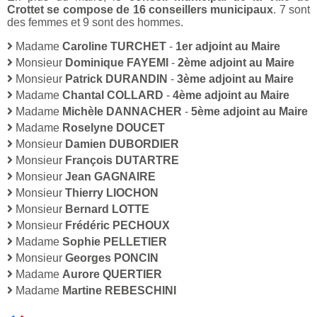
Crottet se compose de 16 conseillers municipaux
. 7 sont
des femmes et 9 sont des hommes.
Madame
Caroline TURCHET
-
1er adjoint au Maire
Monsieur
Dominique FAYEMI
-
2ème adjoint au Maire
Monsieur
Patrick DURANDIN
-
3ème adjoint au Maire
Madame
Chantal COLLARD
-
4ème adjoint au Maire
Madame
Michèle DANNACHER
-
5ème adjoint au Maire
Madame
Roselyne DOUCET
Monsieur
Damien DUBORDIER
Monsieur
François DUTARTRE
Monsieur
Jean GAGNAIRE
Monsieur
Thierry LIOCHON
Monsieur
Bernard LOTTE
Monsieur
Frédéric PECHOUX
Madame
Sophie PELLETIER
Monsieur
Georges PONCIN
Madame
Aurore QUERTIER
Madame
Martine REBESCHINI