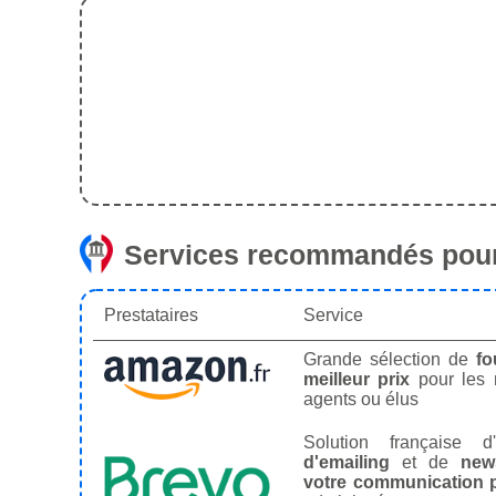
Services recommandés pour
Prestataires
Service
Grande sélection de
fo
meilleur prix
pour les
agents ou élus
Solution française d'
d'emailing
et de
news
votre communication p