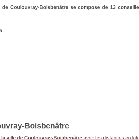
lle de Coulouvray-Boisbenâtre se compose de 13 conseill
e
ouvray-Boisbenâtre
e la ville de Coulouvray-Boisbenâtre
avec les distances en kil