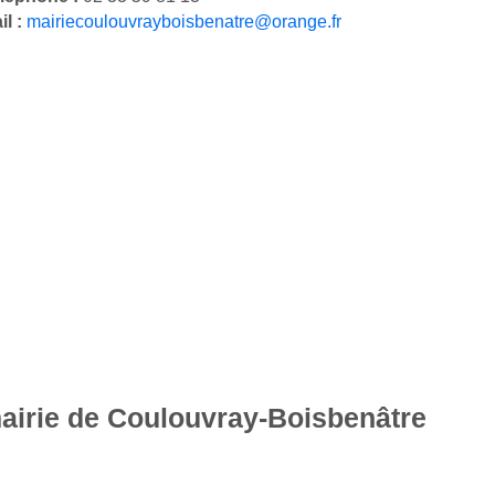
il :
mairiecoulouvrayboisbenatre@orange.fr
mairie de Coulouvray-Boisbenâtre