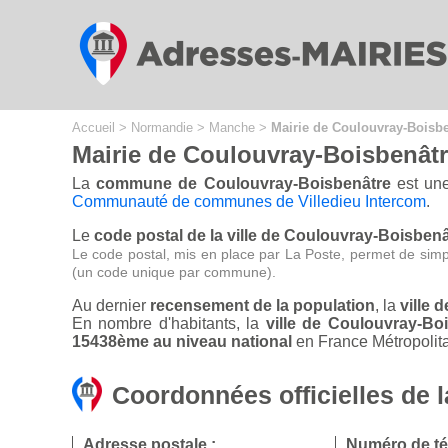
Cookies management panel
Accueil
>
Normandie
>
Manche
>
Mairie de Coulouvray-Boisb
Mairie de Coulouvray-Boisbenât
La
commune de Coulouvray-Boisbenâtre
est une
Communauté de communes de Villedieu Intercom
.
Le
code postal de la ville de Coulouvray-Boisbenâ
Le code postal, mis en place par La Poste, permet de simp
(un code unique par commune).
Au dernier
recensement de la population
, la
ville 
En nombre d'habitants, la
ville de Coulouvray-B
15438ème au niveau national
en France Métropolita
Coordonnées officielles de 
Adresse postale :
Numéro de té