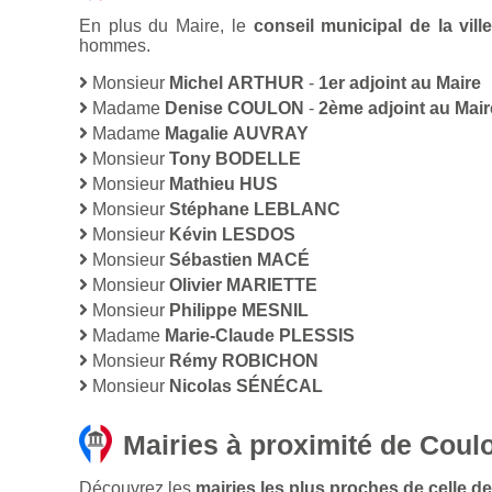
En plus du Maire, le
conseil municipal de la vi
hommes.
Monsieur
Michel ARTHUR
-
1er adjoint au Maire
Madame
Denise COULON
-
2ème adjoint au Mair
Madame
Magalie AUVRAY
Monsieur
Tony BODELLE
Monsieur
Mathieu HUS
Monsieur
Stéphane LEBLANC
Monsieur
Kévin LESDOS
Monsieur
Sébastien MACÉ
Monsieur
Olivier MARIETTE
Monsieur
Philippe MESNIL
Madame
Marie-Claude PLESSIS
Monsieur
Rémy ROBICHON
Monsieur
Nicolas SÉNÉCAL
Mairies à proximité de Coul
Découvrez les
mairies les plus proches de celle d