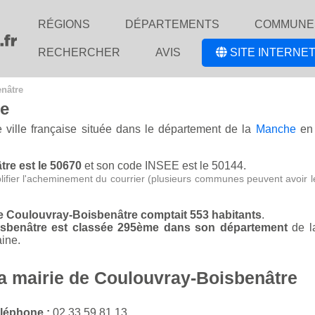
RÉGIONS
DÉPARTEMENTS
COMMUNE
RECHERCHER
AVIS
SITE INTERNET
enâtre
re
 ville française située dans le département de la
Manche
en 
tre est le 50670
et son code INSEE est le 50144.
lifier l'acheminement du courrier (plusieurs communes peuvent avoir l
de Coulouvray-Boisbenâtre comptait 553 habitants
.
oisbenâtre est classée 295ème dans son département
de 
ine.
la mairie de Coulouvray-Boisbenâtre
léphone :
02 33 59 81 13