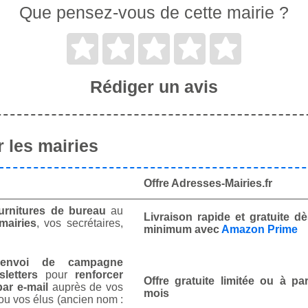
Que pensez-vous de cette mairie ?
Rédiger un avis
 les mairies
Offre Adresses-Mairies.fr
urnitures de bureau
au
Livraison rapide et gratuite 
mairies
, vos secrétaires,
minimum avec
Amazon Prime
envoi de campagne
letters
pour
renforcer
Offre gratuite limitée ou à par
ar e-mail
auprès de vos
mois
ou vos élus (ancien nom :