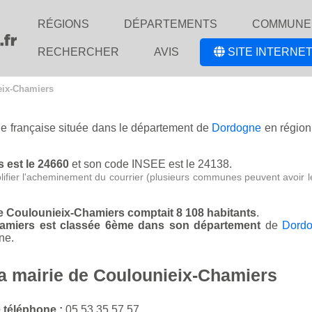
RÉGIONS
DÉPARTEMENTS
COMMUNE
RECHERCHER
AVIS
SITE INTERNET
eix-Chamiers
le française située dans le département de
Dordogne
en régio
s est le 24660
et son code INSEE est le 24138.
lifier l'acheminement du courrier (plusieurs communes peuvent avoir l
de Coulounieix-Chamiers comptait 8 108 habitants
.
Chamiers est classée 6ème dans son département
de
Dord
ne.
la mairie de Coulounieix-Chamiers
 téléphone :
05 53 35 57 57