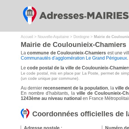
Cookies management panel
Accueil
>
Nouvelle-Aquitaine
>
Dordogne
>
Mairie de Coulouni
Mairie de Coulounieix-Chamiers
La
commune de Coulounieix-Chamiers
est une vil
Communautés d'agglomération Le Grand Périgueux
.
Le
code postal de la ville de Coulounieix-Chamier
Le code postal, mis en place par La Poste, permet de simp
(un code unique par commune).
Au dernier
recensement de la population
, la
ville 
En nombre d'habitants, la
ville de Coulounieix-
1243ème au niveau national
en France Métropolitai
Coordonnées officielles de 
Adresse postale :
Numéro de