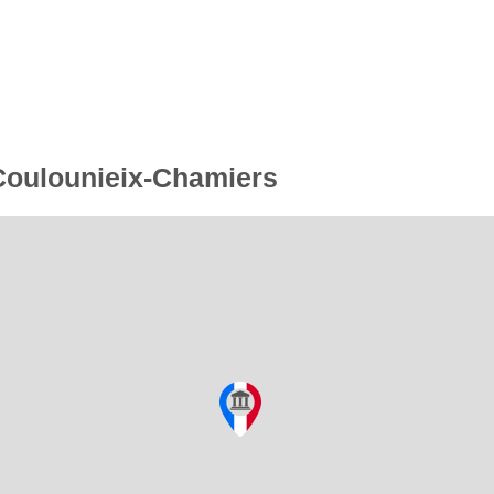
 Coulounieix-Chamiers