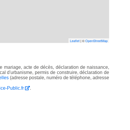
Leaflet
| ©
OpenStreetMap
e mariage, acte de décès, déclaration de naissance,
 local d'urbanisme, permis de construire, déclaration de
elles
(adresse postale, numéro de téléphone, adresse
ice-Public.fr
.