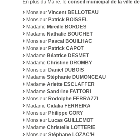
En plus du Maire, le
conseil municipal de la ville
Monsieur
Vincent BELLOTEAU
Monsieur
Patrick BOISSEL
Madame
Mireille BORDES
Madame
Nathalie BOUCHET
Monsieur
Pascal BOUILHAC
Monsieur
Patrick CAPOT
Madame
Béatrice DESMET
Madame
Christine DROMBY
Monsieur
Daniel DUBOIS
Madame
Stéphanie DUMONCEAU
Madame
Arlette ESCLAFFER
Madame
Sandrine FATTORI
Monsieur
Rodolphe FERRAZZI
Madame
Cidalia FERREIRA
Monsieur
Philippe GORY
Monsieur
Lucas GUILLEMOT
Madame
Christelle LOTTERIE
Monsieur
Stéphane LOZAC'H