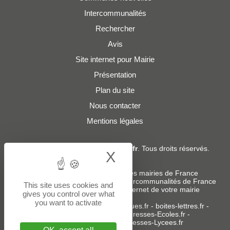
Intercommunalités
Rechercher
Avis
Site internet pour Mairie
Présentation
Plan du site
Nous contacter
Mentions légales
© 2019 - 2026
Adresses-Mairies.fr
. Tous droits réservés.
X
Hide cookie bann
Services :
-
Liste des adresses e-mails des mairies de France
-
Liste des adresses e-mails des intercommunalités de France
This site uses cookies and
-
Création ou refonte du site internet de votre mairie
gives you control over what
you want to activate
Sites partenaires
:
donneespubliques.fr
-
boites-lettres.fr
-
bureaux.boites-lettres.fr
-
Adresses-Ecoles.fr
-
Adresses-Colleges.fr
-
Adresses-Lycees.fr