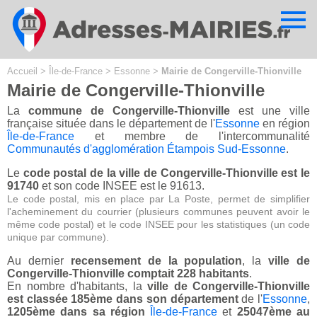
Cookies management panel
Accueil
>
Île-de-France
>
Essonne
>
Mairie de Congerville-Thionville
Mairie de Congerville-Thionville
La
commune de Congerville-Thionville
est une ville
française située dans le département de l'
Essonne
en région
Île-de-France
et membre de l'intercommunalité
Communautés d'agglomération Étampois Sud-Essonne
.
Le
code postal de la ville de Congerville-Thionville est le
91740
et son code INSEE est le 91613.
Le code postal, mis en place par La Poste, permet de simplifier
l'acheminement du courrier (plusieurs communes peuvent avoir le
même code postal) et le code INSEE pour les statistiques (un code
unique par commune).
Au dernier
recensement de la population
, la
ville de
Congerville-Thionville comptait 228 habitants
.
En nombre d'habitants, la
ville de Congerville-Thionville
est classée 185ème dans son département
de l'
Essonne
,
1205ème dans sa région
Île-de-France
et
25047ème au