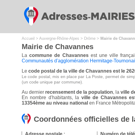
Cookies management panel
Accueil
>
Auvergne-Rhône-Alpes
>
Drôme
>
Mairie de Chavan
Mairie de Chavannes
La
commune de Chavannes
est une ville frança
Communautés d'agglomération Hermitage-Tournonais
Le
code postal de la ville de Chavannes est le 26
Le code postal, mis en place par La Poste, permet de simp
(un code unique par commune).
Au dernier
recensement de la population
, la
ville 
En nombre d'habitants, la
ville de Chavannes e
13354ème au niveau national
en France Métropolita
Coordonnées officielles de 
Adresse postale :
Numéro de tél