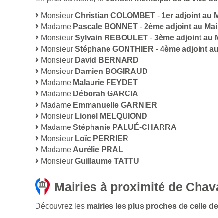
Monsieur
Christian COLOMBET
-
1er adjoint au 
Madame
Pascale BONNET
-
2ème adjoint au Mai
Monsieur
Sylvain REBOULET
-
3ème adjoint au 
Monsieur
Stéphane GONTHIER
-
4ème adjoint au
Monsieur
David BERNARD
Monsieur
Damien BOGIRAUD
Madame
Malaurie FEYDET
Madame
Déborah GARCIA
Madame
Emmanuelle GARNIER
Monsieur
Lionel MELQUIOND
Madame
Stéphanie PALUÉ-CHARRA
Monsieur
Loïc PERRIER
Madame
Aurélie PRAL
Monsieur
Guillaume TATTU
Mairies à proximité de Cha
Découvrez les
mairies les plus proches de celle de