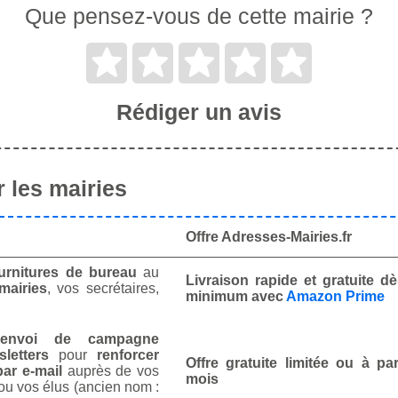
Que pensez-vous de cette mairie ?
Rédiger un avis
 les mairies
Offre Adresses-Mairies.fr
urnitures de bureau
au
Livraison rapide et gratuite 
mairies
, vos secrétaires,
minimum avec
Amazon Prime
envoi de campagne
letters
pour
renforcer
Offre gratuite limitée ou à par
ar e-mail
auprès de vos
mois
ou vos élus (ancien nom :