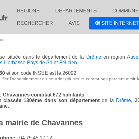
RÉGIONS
DÉPARTEMENTS
COMMUNE
RECHERCHER
AVIS
SITE INTERNET
nes
ise située dans le département de la
Drôme
en région
Auve
-Herbasse-Pays de Saint-Félicien
.
260
et son code INSEE est le 26092.
lifier l'acheminement du courrier (plusieurs communes peuvent avoir l
de Chavannes comptait 672 habitants
.
st classée 130ème dans son département
de la
Drôme
,
2
ine.
la mairie de Chavannes
éphone :
04 75 45 17 12