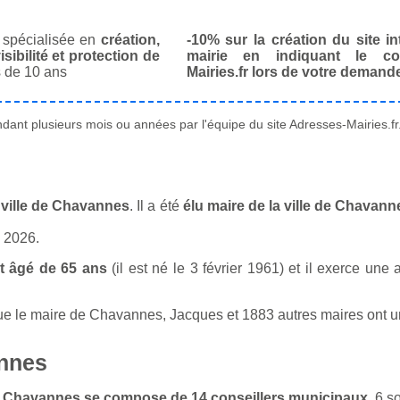
spécialisée en
création,
-10% sur la création du site in
isibilité et protection de
mairie en indiquant le co
 de 10 ans
Mairies.fr lors de votre demand
ant plusieurs mois ou années par l'équipe du site Adresses-Mairies.fr
 ville de Chavannes
. Il a été
élu maire de la ville de Chavann
n 2026.
 âgé de 65 ans
(il est né le 3 février 1961) et il exerce une 
 le maire de Chavannes, Jacques et 1883 autres maires ont un m
annes
 de Chavannes se compose de 14 conseillers municipaux
. 6 