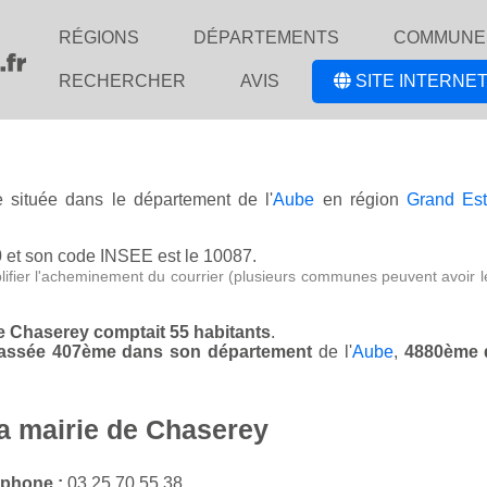
RÉGIONS
DÉPARTEMENTS
COMMUNE
RECHERCHER
AVIS
SITE INTERNET
e située dans le département de l'
Aube
en région
Grand Es
0
et son code INSEE est le 10087.
lifier l'acheminement du courrier (plusieurs communes peuvent avoir l
de Chaserey comptait 55 habitants
.
classée 407ème dans son département
de l'
Aube
,
4880ème 
la mairie de Chaserey
éphone :
03 25 70 55 38