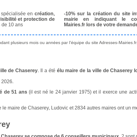
spécialisée en
création,
-10% sur la création du site in
isibilité et protection de
mairie en indiquant le co
 de 10 ans
Mairies.fr lors de votre demand
ant plusieurs mois ou années par l'équipe du site Adresses-Mairies.fr
ille de Chaserey
. Il a été
élu maire de la ville de Chaserey 
n 2026.
é de 51 ans
(il est né le 24 janvier 1975) et il exerce une act
e maire de Chaserey, Ludovic et 2834 autres maires ont un méti
rey
 de Chaserey se compose de 6 conseillers municipaux
. 2 son