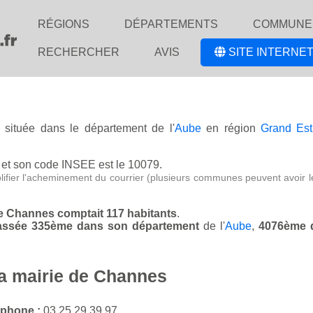
RÉGIONS
DÉPARTEMENTS
COMMUNE
RECHERCHER
AVIS
SITE INTERNET
e située dans le département de l'
Aube
en région
Grand Est
et son code INSEE est le 10079.
lifier l'acheminement du courrier (plusieurs communes peuvent avoir l
de Channes comptait 117 habitants
.
classée 335ème dans son département
de l'
Aube
,
4076ème 
la mairie de Channes
éphone :
03 25 29 39 97