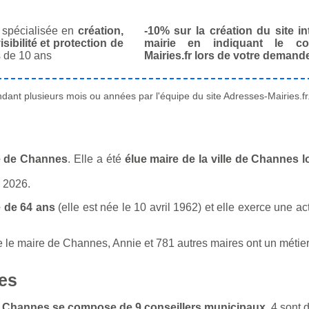
spécialisée en
création,
-10% sur la création du site in
isibilité et protection de
mairie en indiquant le co
 de 10 ans
Mairies.fr lors de votre demand
ant plusieurs mois ou années par l'équipe du site Adresses-Mairies.fr
le de Channes
. Elle a été
élue maire de la ville de Channes 
n 2026.
 de 64 ans
(elle est née le 10 avril 1962) et elle exerce une ac
 maire de Channes, Annie et 781 autres maires ont un métier sim
es
 de Channes se compose de 9 conseillers municipaux
. 4 sont