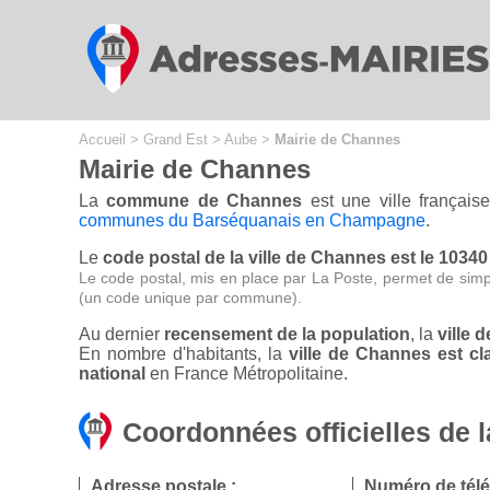
Cookies management panel
Accueil
>
Grand Est
>
Aube
>
Mairie de Channes
Mairie de Channes
La
commune de Channes
est une ville français
communes du Barséquanais en Champagne
.
Le
code postal de la ville de Channes est le 10340
Le code postal, mis en place par La Poste, permet de simp
(un code unique par commune).
Au dernier
recensement de la population
, la
ville 
En nombre d'habitants, la
ville de Channes est 
national
en France Métropolitaine.
Coordonnées officielles de 
Adresse postale :
Numéro de tél