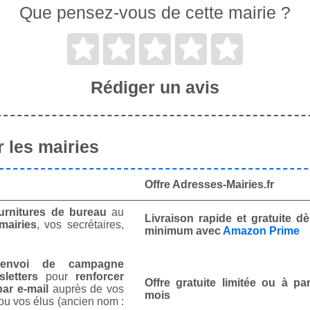
Que pensez-vous de cette mairie ?
Rédiger un avis
 les mairies
Offre Adresses-Mairies.fr
urnitures de bureau
au
Livraison rapide et gratuite 
mairies
, vos secrétaires,
minimum avec
Amazon Prime
envoi de campagne
letters
pour
renforcer
Offre gratuite limitée ou à par
ar e-mail
auprès de vos
mois
ou vos élus (ancien nom :