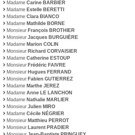
Madame
Carine BARBIER
Madame
Estelle BERETTI
Madame
Clara BIANCO
Madame
Mathilde BORNE
Monsieur
François BROTHIER
Monsieur
Jacques BURGUIÈRE
Madame
Marion COLIN
Monsieur
Richard CORVAISIER
Madame
Catherine ESTOUP
Monsieur
Frédéric FAIVRE
Monsieur
Hugues FERRAND
Monsieur
Fabien GUTIERREZ
Madame
Marthe JEREZ
Madame
Anne LE LANCHON
Madame
Nathalie MARLIER
Monsieur
Julien MIRO
Madame
Cécile NÉGRIER
Monsieur
Matthieu PERROT
Monsieur
Laurent PRADIER
Monsieur
Jean-Baptiste PRINGUEY