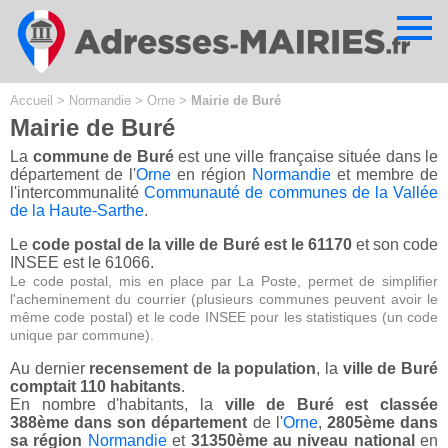
Cookies management panel
Accueil
>
Normandie
>
Orne
>
Mairie de Buré
Mairie de Buré
La
commune de Buré
est une ville française située dans le
département de l'
Orne
en région
Normandie
et membre de
l'intercommunalité
Communauté de communes de la Vallée
de la Haute-Sarthe
.
Le
code postal de la ville de Buré est le 61170
et son code
INSEE est le 61066.
Le code postal, mis en place par La Poste, permet de simplifier
l'acheminement du courrier (plusieurs communes peuvent avoir le
même code postal) et le code INSEE pour les statistiques (un code
unique par commune).
Au dernier
recensement de la population
, la
ville de Buré
comptait 110 habitants
.
En nombre d'habitants, la
ville de Buré est classée
388ème dans son département
de l'
Orne
,
2805ème dans
sa région
Normandie
et
31350ème au niveau national
en