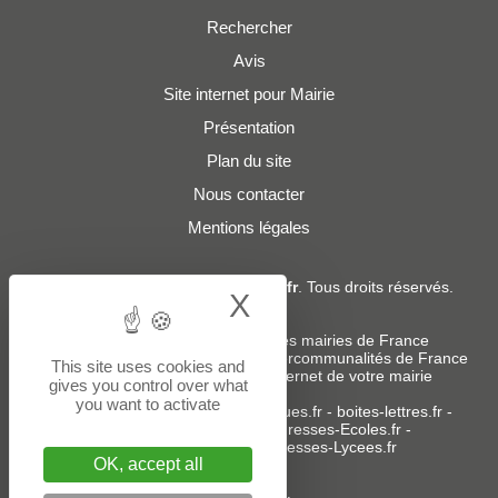
Rechercher
Avis
Site internet pour Mairie
Présentation
Plan du site
Nous contacter
Mentions légales
© 2019 - 2026
Adresses-Mairies.fr
. Tous droits réservés.
X
Hide cookie bann
Services :
-
Liste des adresses e-mails des mairies de France
-
Liste des adresses e-mails des intercommunalités de France
This site uses cookies and
-
Création ou refonte du site internet de votre mairie
gives you control over what
you want to activate
Sites partenaires
:
donneespubliques.fr
-
boites-lettres.fr
-
bureaux.boites-lettres.fr
-
Adresses-Ecoles.fr
-
Adresses-Colleges.fr
-
Adresses-Lycees.fr
OK, accept all