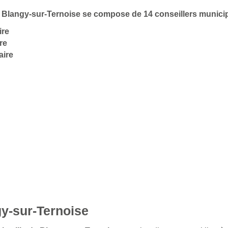
 de Blangy-sur-Ternoise se compose de 14 conseillers munic
ire
re
aire
gy-sur-Ternoise