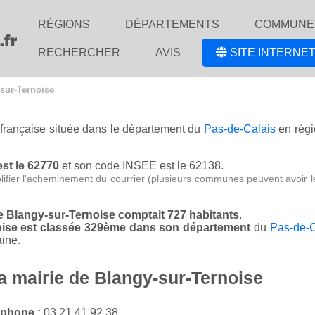
RÉGIONS
DÉPARTEMENTS
COMMUNE
RECHERCHER
AVIS
SITE INTERNET
-sur-Ternoise
 française située dans le département du
Pas-de-Calais
en rég
est le 62770
et son code INSEE est le 62138.
lifier l'acheminement du courrier (plusieurs communes peuvent avoir l
de Blangy-sur-Ternoise comptait 727 habitants
.
noise est classée 329ème dans son département
du
Pas-de-C
ine.
la mairie de Blangy-sur-Ternoise
éphone :
03 21 41 92 38