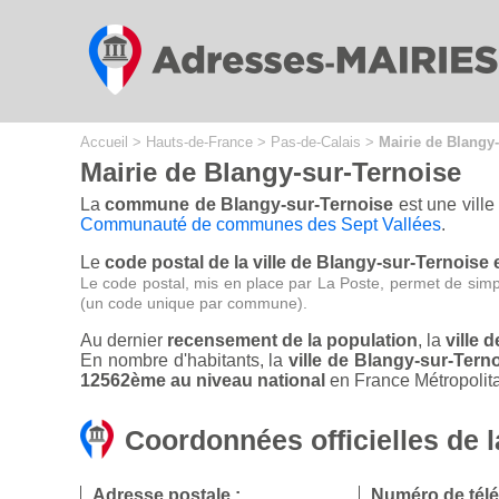
Cookies management panel
Accueil
>
Hauts-de-France
>
Pas-de-Calais
>
Mairie de Blangy
Mairie de Blangy-sur-Ternoise
La
commune de Blangy-sur-Ternoise
est une ville
Communauté de communes des Sept Vallées
.
Le
code postal de la ville de Blangy-sur-Ternoise 
Le code postal, mis en place par La Poste, permet de simp
(un code unique par commune).
Au dernier
recensement de la population
, la
ville 
En nombre d'habitants, la
ville de Blangy-sur-Ter
12562ème au niveau national
en France Métropolita
Coordonnées officielles de 
Adresse postale :
Numéro de tél