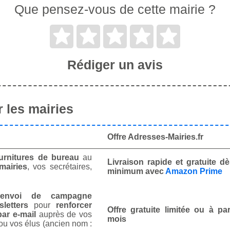
Que pensez-vous de cette mairie ?
Rédiger un avis
 les mairies
Offre Adresses-Mairies.fr
urnitures de bureau
au
Livraison rapide et gratuite 
mairies
, vos secrétaires,
minimum avec
Amazon Prime
envoi de campagne
letters
pour
renforcer
Offre gratuite limitée ou à par
ar e-mail
auprès de vos
mois
ou vos élus (ancien nom :