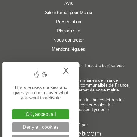
Avis
Site internet pour Mairie
Présentation
Plan du site
Nous contacter
Mentions légales
© 2019 - 2026
Adresses-Mairies.fr
. Tous droits réservés.
X
Hide cookie bann
Services :
-
Liste des adresses e-mails des mairies de France
-
Liste des adresses e-mails des intercommunalités de France
This site uses cookies and
-
Création ou refonte du site internet de votre mairie
gives you control over what
you want to activate
Sites partenaires
:
donneespubliques.fr
-
boites-lettres.fr
-
bureaux.boites-lettres.fr
-
Adresses-Ecoles.fr
-
Adresses-Colleges.fr
-
Adresses-Lycees.fr
OK, accept all
Un service édité par
Deny all cookies