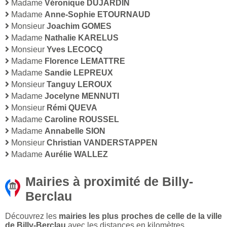
Madame
Véronique DUJARDIN
Madame
Anne-Sophie ETOURNAUD
Monsieur
Joachim GOMES
Madame
Nathalie KARELUS
Monsieur
Yves LECOCQ
Madame
Florence LEMATTRE
Madame
Sandie LEPREUX
Monsieur
Tanguy LEROUX
Madame
Jocelyne MENNUTI
Monsieur
Rémi QUEVA
Madame
Caroline ROUSSEL
Madame
Annabelle SION
Monsieur
Christian VANDERSTAPPEN
Madame
Aurélie WALLEZ
Mairies à proximité de Billy-
Berclau
Découvrez les
mairies les plus proches de celle de la ville
de Billy-Berclau
avec les distances en kilomètres.