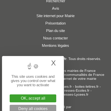
Rechercher
Avis
Site internet pour Mairie
Présentation
Plan du site
Nous contacter
Mentions légales
© 2019 - 2026
Adresses-Mairies.fr
. Tous droits réservés.
X
Hide cookie bann
Services :
-
Liste des adresses e-mails des mairies de France
-
Liste des adresses e-mails des intercommunalités de France
This site uses cookies and
-
Création ou refonte du site internet de votre mairie
gives you control over what
you want to activate
Sites partenaires
:
donneespubliques.fr
-
boites-lettres.fr
-
bureaux.boites-lettres.fr
-
Adresses-Ecoles.fr
-
Adresses-Colleges.fr
-
Adresses-Lycees.fr
OK, accept all
Un service édité par
Deny all cookies