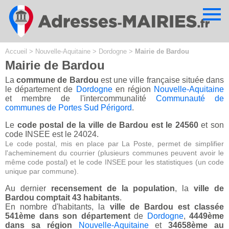
Cookies management panel
Accueil
>
Nouvelle-Aquitaine
>
Dordogne
>
Mairie de Bardou
Mairie de Bardou
La
commune de Bardou
est une ville française située dans
le département de
Dordogne
en région
Nouvelle-Aquitaine
et membre de l'intercommunalité
Communauté de
communes de Portes Sud Périgord
.
Le
code postal de la ville de Bardou est le 24560
et son
code INSEE est le 24024.
Le code postal, mis en place par La Poste, permet de simplifier
l'acheminement du courrier (plusieurs communes peuvent avoir le
même code postal) et le code INSEE pour les statistiques (un code
unique par commune).
Au dernier
recensement de la population
, la
ville de
Bardou comptait 43 habitants
.
En nombre d'habitants, la
ville de Bardou est classée
541ème dans son département
de
Dordogne
,
4449ème
dans sa région
Nouvelle-Aquitaine
et
34658ème au