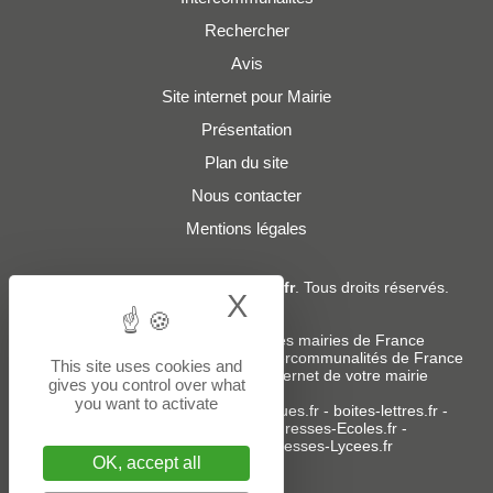
Rechercher
Avis
Site internet pour Mairie
Présentation
Plan du site
Nous contacter
Mentions légales
© 2019 - 2026
Adresses-Mairies.fr
. Tous droits réservés.
X
Hide cookie bann
Services :
-
Liste des adresses e-mails des mairies de France
-
Liste des adresses e-mails des intercommunalités de France
This site uses cookies and
-
Création ou refonte du site internet de votre mairie
gives you control over what
you want to activate
Sites partenaires
:
donneespubliques.fr
-
boites-lettres.fr
-
bureaux.boites-lettres.fr
-
Adresses-Ecoles.fr
-
Adresses-Colleges.fr
-
Adresses-Lycees.fr
OK, accept all