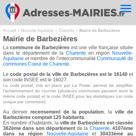
Cookies management panel
Accueil
>
Nouvelle-Aquitaine
>
Charente
>
Mairie de Barbezières
Mairie de Barbezières
La
commune de Barbezières
est une ville française située
dans le département de la
Charente
en région
Nouvelle-
Aquitaine
et membre de l'intercommunalité
Communauté de
communes Coeur de Charente
.
Le
code postal de la ville de Barbezières est le 16140
et
son code INSEE est le 16027.
Le code postal, mis en place par La Poste, permet de simplifier
l'acheminement du courrier (plusieurs communes peuvent avoir le
même code postal) et le code INSEE pour les statistiques (un code
unique par commune).
Au dernier
recensement de la population
, la
ville de
Barbezières comptait 125 habitants
.
En nombre d'habitants, la
ville de Barbezières est classée
362ème dans son département
de la
Charente
,
4107ème
dans sa région
Nouvelle-Aquitaine
et
30433ème au