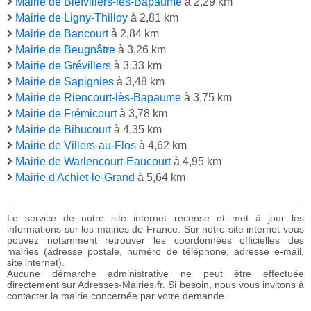
Mairie de Biefvillers-lès-Bapaume
à 2,29 km
Mairie de Ligny-Thilloy
à 2,81 km
Mairie de Bancourt
à 2,84 km
Mairie de Beugnâtre
à 3,26 km
Mairie de Grévillers
à 3,33 km
Mairie de Sapignies
à 3,48 km
Mairie de Riencourt-lès-Bapaume
à 3,75 km
Mairie de Frémicourt
à 3,78 km
Mairie de Bihucourt
à 4,35 km
Mairie de Villers-au-Flos
à 4,62 km
Mairie de Warlencourt-Eaucourt
à 4,95 km
Mairie d'Achiet-le-Grand
à 5,64 km
Le service de notre site internet recense et met à jour les
informations sur les mairies de France. Sur notre site internet vous
pouvez notamment retrouver les coordonnées officielles des
mairies (adresse postale, numéro de téléphone, adresse e-mail,
site internet).
Aucune démarche administrative ne peut être effectuée
directement sur Adresses-Mairies.fr. Si besoin, nous vous invitons à
contacter la mairie concernée par votre demande.