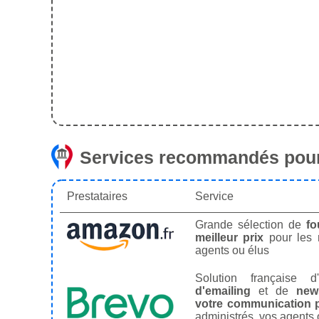
Services recommandés pour
Prestataires
Service
Grande sélection de
fo
meilleur prix
pour les
agents ou élus
Solution française d'
d'emailing
et de
news
votre communication p
administrés, vos agents 