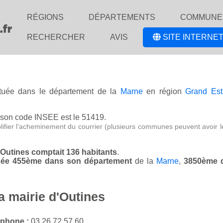
RÉGIONS
DÉPARTEMENTS
COMMUNE
RECHERCHER
AVIS
SITE INTERNET
située dans le département de la
Marne
en région
Grand Est
 son code INSEE est le 51419.
lifier l'acheminement du courrier (plusieurs communes peuvent avoir l
d'Outines comptait 136 habitants
.
assée 455ème dans son département
de la
Marne
,
3850ème d
a mairie d'Outines
éphone :
03 26 72 57 60