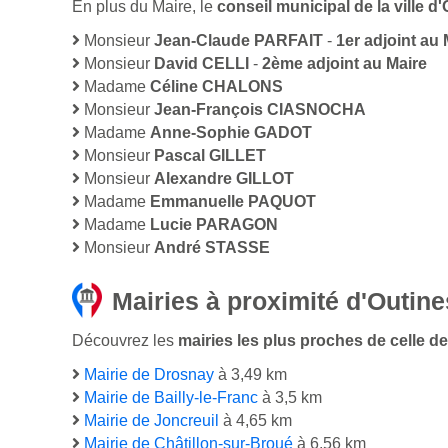
En plus du Maire, le
conseil municipal de la ville 
Monsieur
Jean-Claude PARFAIT
-
1er adjoint au 
Monsieur
David CELLI
-
2ème adjoint au Maire
Madame
Céline CHALONS
Monsieur
Jean-François CIASNOCHA
Madame
Anne-Sophie GADOT
Monsieur
Pascal GILLET
Monsieur
Alexandre GILLOT
Madame
Emmanuelle PAQUOT
Madame
Lucie PARAGON
Monsieur
André STASSE
Mairies à proximité d'Outine
Découvrez les
mairies les plus proches de celle de 
Mairie de Drosnay
à 3,49 km
Mairie de Bailly-le-Franc
à 3,5 km
Mairie de Joncreuil
à 4,65 km
Mairie de Châtillon-sur-Broué
à 6,56 km