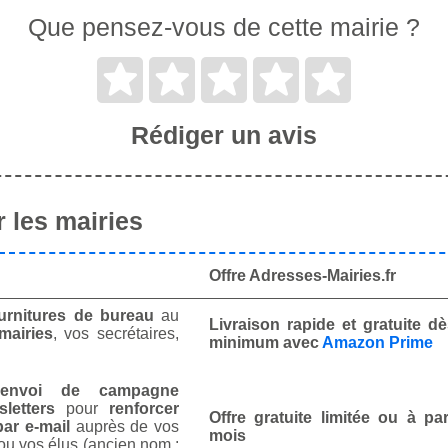
Que pensez-vous de cette mairie ?
Rédiger un avis
 les mairies
Offre Adresses-Mairies.fr
urnitures de bureau
au
Livraison rapide et gratuite 
mairies
, vos secrétaires,
minimum avec
Amazon Prime
envoi de campagne
letters
pour
renforcer
Offre gratuite limitée ou à par
ar e-mail
auprès de vos
mois
ou vos élus (ancien nom :