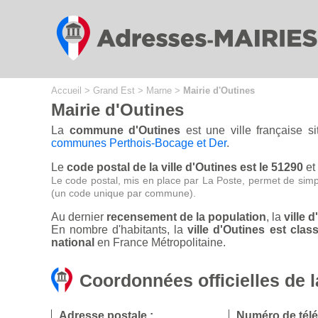
Cookies management panel
Accueil
>
Grand Est
>
Marne
>
Mairie d'Outines
Mairie d'Outines
La
commune d'Outines
est une ville française 
communes Perthois-Bocage et Der
.
Le
code postal de la ville d'Outines est le 51290
et
Le code postal, mis en place par La Poste, permet de simp
(un code unique par commune).
Au dernier
recensement de la population
, la
ville 
En nombre d'habitants, la
ville d'Outines est cl
national
en France Métropolitaine.
Coordonnées officielles de l
Adresse postale :
Numéro de tél