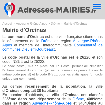
Cookies management panel
Accueil
>
Auvergne-Rhône-Alpes
>
Drôme
>
Mairie d'Orcinas
Mairie d'Orcinas
La
commune d'Orcinas
est une ville française située dans
le département de la
Drôme
en région
Auvergne-Rhône-
Alpes
et membre de l'intercommunalité
Communauté de
communes Dieulefit-Bourdeaux
.
Le
code postal de la ville d'Orcinas est le 26220
et son
code INSEE est le 26222.
Le code postal, mis en place par La Poste, permet de simplifier
l'acheminement du courrier (plusieurs communes peuvent avoir le
même code postal) et le code INSEE pour les statistiques (un code
unique par commune).
Au dernier
recensement de la population
, la
ville
d'Orcinas comptait 38 habitants
.
En nombre d'habitants, la
ville d'Orcinas est classée
335ème dans son département
de la
Drôme
,
4089ème
dans sa région
Auvergne-Rhône-Alpes
et
34843ème au