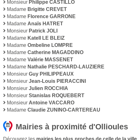
Monsieur
Philippe CASTILLO
Madame
Brigitte CREVET
Madame
Florence GARRONE
Madame
Anaïs HATRET
Monsieur
Patrick JOLI
Madame
Katell LE BLEIZ
Madame
Ombeline LOMPRE
Madame
Catherine MAGADDINO
Madame
Valérie MASSENET
Madame
Nathalie PESCHARD-LAUZIERE
Monsieur
Guy PHILIPPEAUX
Monsieur
Jean-Louis PIERACCINI
Monsieur
Julien ROCCHIA
Monsieur
Stanislas ROQUEBERT
Monsieur
Antoine VACCARO
Madame
Claudie ZUNINO-CARTEREAU
Mairies à proximité d'Ollioules
Découvrez les
mairies les plus proches de celle de la ville