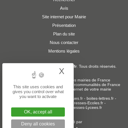
Avis
Site internet pour Mairie
Présentation
Plan du site
Nous contacter
Mentions légales
© 2019 - 2026
Adresses-Mairies.fr
. Tous droits réservés.
X
Hide cookie bann
Services :
-
Liste des adresses e-mails des mairies de France
-
Liste des adresses e-mails des intercommunalités de France
This site uses cookies and
-
Création ou refonte du site internet de votre mairie
gives you control over what
you want to activate
Sites partenaires
:
donneespubliques.fr
-
boites-lettres.fr
-
bureaux.boites-lettres.fr
-
Adresses-Ecoles.fr
-
Adresses-Colleges.fr
-
Adresses-Lycees.fr
OK, accept all
Un service édité par
Deny all cookies