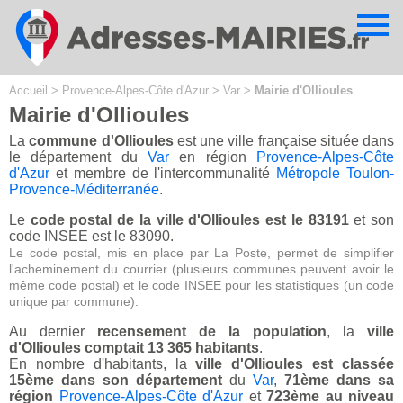
Cookies management panel
Accueil
>
Provence-Alpes-Côte d'Azur
>
Var
>
Mairie d'Ollioules
Mairie d'Ollioules
La
commune d'Ollioules
est une ville française située dans
le département du
Var
en région
Provence-Alpes-Côte
d'Azur
et membre de l'intercommunalité
Métropole Toulon-
Provence-Méditerranée
.
Le
code postal de la ville d'Ollioules est le 83191
et son
code INSEE est le 83090.
Le code postal, mis en place par La Poste, permet de simplifier
l'acheminement du courrier (plusieurs communes peuvent avoir le
même code postal) et le code INSEE pour les statistiques (un code
unique par commune).
Au dernier
recensement de la population
, la
ville
d'Ollioules comptait 13 365 habitants
.
En nombre d'habitants, la
ville d'Ollioules est classée
15ème dans son département
du
Var
,
71ème dans sa
région
Provence-Alpes-Côte d'Azur
et
723ème au niveau