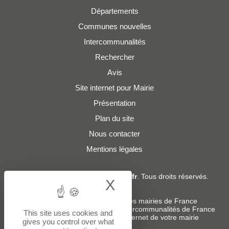
Départements
Communes nouvelles
Intercommunalités
Rechercher
Avis
Site internet pour Mairie
Présentation
Plan du site
Nous contacter
Mentions légales
© 2019 - 2026
Adresses-Mairies.fr
. Tous droits réservés.
X
Hide cookie bann
Services :
-
Liste des adresses e-mails des mairies de France
-
Liste des adresses e-mails des intercommunalités de France
This site uses cookies and
-
Création ou refonte du site internet de votre mairie
gives you control over what