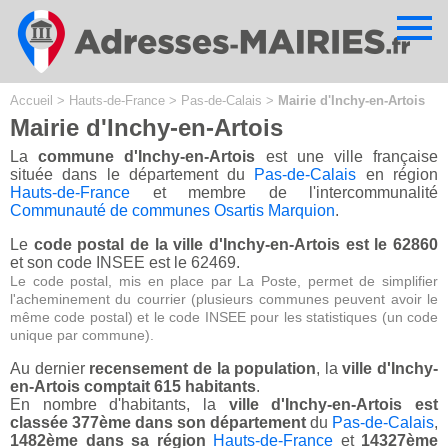
Cookies management panel
Accueil
>
Hauts-de-France
>
Pas-de-Calais
>
Mairie d'Inchy-en-Artois
Mairie d'Inchy-en-Artois
La
commune d'Inchy-en-Artois
est une ville française
située dans le département du
Pas-de-Calais
en région
Hauts-de-France
et membre de l'intercommunalité
Communauté de communes Osartis Marquion
.
Le
code postal de la ville d'Inchy-en-Artois est le 62860
et son code INSEE est le 62469.
Le code postal, mis en place par La Poste, permet de simplifier
l'acheminement du courrier (plusieurs communes peuvent avoir le
même code postal) et le code INSEE pour les statistiques (un code
unique par commune).
Au dernier
recensement de la population
, la
ville d'Inchy-
en-Artois comptait 615 habitants
.
En nombre d'habitants, la
ville d'Inchy-en-Artois est
classée 377ème dans son département
du
Pas-de-Calais
,
1482ème dans sa région
Hauts-de-France
et
14327ème