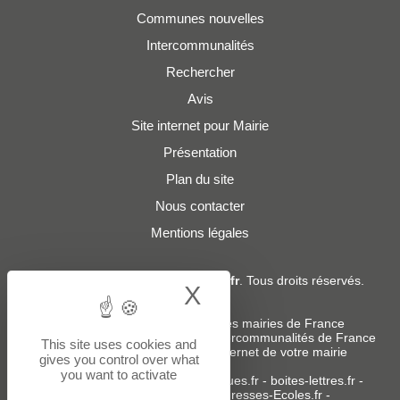
Communes nouvelles
Intercommunalités
Rechercher
Avis
Site internet pour Mairie
Présentation
Plan du site
Nous contacter
Mentions légales
© 2019 - 2026
Adresses-Mairies.fr
. Tous droits réservés.
X
Hide cookie bann
Services :
-
Liste des adresses e-mails des mairies de France
-
Liste des adresses e-mails des intercommunalités de France
This site uses cookies and
-
Création ou refonte du site internet de votre mairie
gives you control over what
you want to activate
Sites partenaires
:
donneespubliques.fr
-
boites-lettres.fr
-
bureaux.boites-lettres.fr
-
Adresses-Ecoles.fr
-