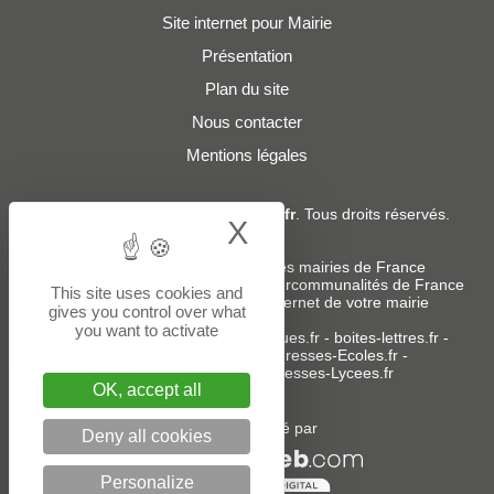
Site internet pour Mairie
Présentation
Plan du site
Nous contacter
Mentions légales
© 2019 - 2026
Adresses-Mairies.fr
. Tous droits réservés.
X
Hide cookie bann
Services :
-
Liste des adresses e-mails des mairies de France
-
Liste des adresses e-mails des intercommunalités de France
This site uses cookies and
-
Création ou refonte du site internet de votre mairie
gives you control over what
you want to activate
Sites partenaires
:
donneespubliques.fr
-
boites-lettres.fr
-
bureaux.boites-lettres.fr
-
Adresses-Ecoles.fr
-
Adresses-Colleges.fr
-
Adresses-Lycees.fr
OK, accept all
Un service édité par
Deny all cookies
Personalize