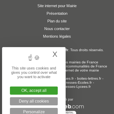
Site internet pour Mairie
Présentation
Plan du site
Nous contacter
Mentions légales
© 2019 - 2026
Adresses-Mairies.fr
. Tous droits réservés.
X
Hide cookie bann
Services :
-
Liste des adresses e-mails des mairies de France
-
Liste des adresses e-mails des intercommunalités de France
This site uses cookies and
-
Création ou refonte du site internet de votre mairie
gives you control over what
you want to activate
Sites partenaires
:
donneespubliques.fr
-
boites-lettres.fr
-
bureaux.boites-lettres.fr
-
Adresses-Ecoles.fr
-
Adresses-Colleges.fr
-
Adresses-Lycees.fr
OK, accept all
Un service édité par
Deny all cookies
Personalize