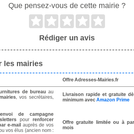
Que pensez-vous de cette mairie ?
Rédiger un avis
 les mairies
Offre Adresses-Mairies.fr
urnitures de bureau
au
Livraison rapide et gratuite 
mairies
, vos secrétaires,
minimum avec
Amazon Prime
envoi de campagne
letters
pour
renforcer
Offre gratuite limitée ou à par
ar e-mail
auprès de vos
mois
ou vos élus (ancien nom :