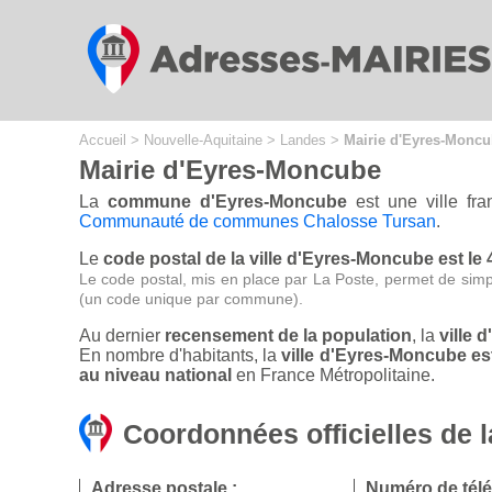
Cookies management panel
Accueil
>
Nouvelle-Aquitaine
>
Landes
>
Mairie d'Eyres-Monc
Mairie d'Eyres-Moncube
La
commune d'Eyres-Moncube
est une ville fr
Communauté de communes Chalosse Tursan
.
Le
code postal de la ville d'Eyres-Moncube est le
Le code postal, mis en place par La Poste, permet de simp
(un code unique par commune).
Au dernier
recensement de la population
, la
ville 
En nombre d'habitants, la
ville d'Eyres-Moncube e
au niveau national
en France Métropolitaine.
Coordonnées officielles de 
Adresse postale :
Numéro de tél