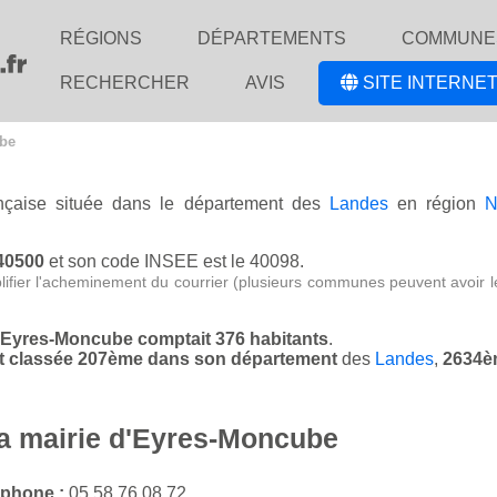
RÉGIONS
DÉPARTEMENTS
COMMUNE
RECHERCHER
AVIS
SITE INTERNET
ube
ançaise située dans le département des
Landes
en région
N
 40500
et son code INSEE est le 40098.
lifier l'acheminement du courrier (plusieurs communes peuvent avoir l
d'Eyres-Moncube comptait 376 habitants
.
st classée 207ème dans son département
des
Landes
,
2634è
la mairie d'Eyres-Moncube
éphone :
05 58 76 08 72