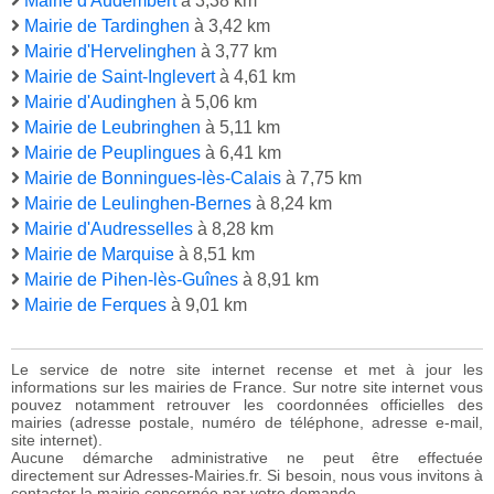
Mairie d'Audembert
à 3,38 km
Mairie de Tardinghen
à 3,42 km
Mairie d'Hervelinghen
à 3,77 km
Mairie de Saint-Inglevert
à 4,61 km
Mairie d'Audinghen
à 5,06 km
Mairie de Leubringhen
à 5,11 km
Mairie de Peuplingues
à 6,41 km
Mairie de Bonningues-lès-Calais
à 7,75 km
Mairie de Leulinghen-Bernes
à 8,24 km
Mairie d'Audresselles
à 8,28 km
Mairie de Marquise
à 8,51 km
Mairie de Pihen-lès-Guînes
à 8,91 km
Mairie de Ferques
à 9,01 km
Le service de notre site internet recense et met à jour les
informations sur les mairies de France. Sur notre site internet vous
pouvez notamment retrouver les coordonnées officielles des
mairies (adresse postale, numéro de téléphone, adresse e-mail,
site internet).
Aucune démarche administrative ne peut être effectuée
directement sur Adresses-Mairies.fr. Si besoin, nous vous invitons à
contacter la mairie concernée par votre demande.