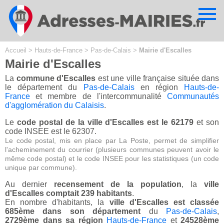
Cookies management panel
Accueil
>
Hauts-de-France
>
Pas-de-Calais
>
Mairie d'Escalles
Mairie d'Escalles
La
commune d'Escalles
est une ville française située dans
le département du
Pas-de-Calais
en région
Hauts-de-
France
et membre de l'intercommunalité
Communautés
d'agglomération du Calaisis
.
Le
code postal de la ville d'Escalles est le 62179
et son
code INSEE est le 62307.
Le code postal, mis en place par La Poste, permet de simplifier
l'acheminement du courrier (plusieurs communes peuvent avoir le
même code postal) et le code INSEE pour les statistiques (un code
unique par commune).
Au dernier
recensement de la population
, la
ville
d'Escalles comptait 239 habitants
.
En nombre d'habitants, la
ville d'Escalles est classée
685ème dans son département
du
Pas-de-Calais
,
2729ème dans sa région
Hauts-de-France
et
24528ème