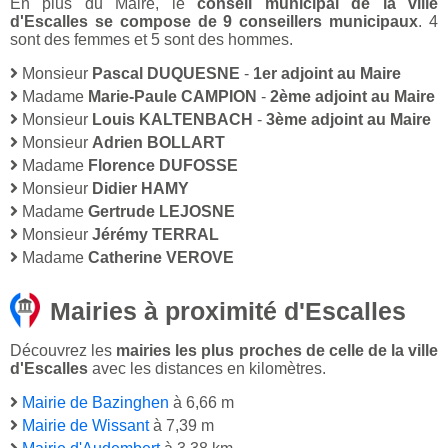
En plus du Maire, le
conseil municipal de la ville
d'Escalles se compose de 9 conseillers municipaux
. 4
sont des femmes et 5 sont des hommes.
Monsieur
Pascal DUQUESNE
-
1er adjoint au Maire
Madame
Marie-Paule CAMPION
-
2ème adjoint au Maire
Monsieur
Louis KALTENBACH
-
3ème adjoint au Maire
Monsieur
Adrien BOLLART
Madame
Florence DUFOSSE
Monsieur
Didier HAMY
Madame
Gertrude LEJOSNE
Monsieur
Jérémy TERRAL
Madame
Catherine VEROVE
Mairies à proximité d'Escalles
Découvrez les
mairies les plus proches de celle de la ville
d'Escalles
avec les distances en kilomètres.
Mairie de Bazinghen
à 6,66 m
Mairie de Wissant
à 7,39 m