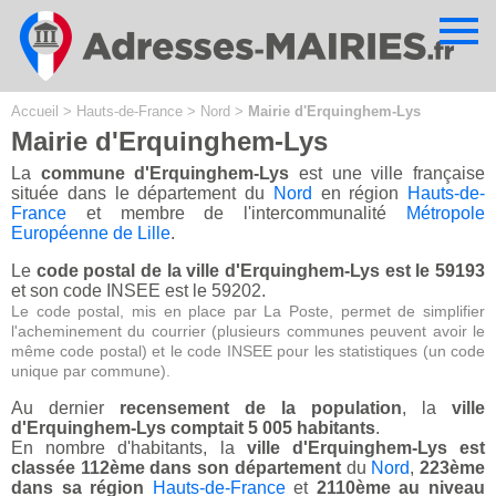
Cookies management panel
Accueil
>
Hauts-de-France
>
Nord
>
Mairie d'Erquinghem-Lys
Mairie d'Erquinghem-Lys
La
commune d'Erquinghem-Lys
est une ville française
située dans le département du
Nord
en région
Hauts-de-
France
et membre de l'intercommunalité
Métropole
Européenne de Lille
.
Le
code postal de la ville d'Erquinghem-Lys est le 59193
et son code INSEE est le 59202.
Le code postal, mis en place par La Poste, permet de simplifier
l'acheminement du courrier (plusieurs communes peuvent avoir le
même code postal) et le code INSEE pour les statistiques (un code
unique par commune).
Au dernier
recensement de la population
, la
ville
d'Erquinghem-Lys comptait 5 005 habitants
.
En nombre d'habitants, la
ville d'Erquinghem-Lys est
classée 112ème dans son département
du
Nord
,
223ème
dans sa région
Hauts-de-France
et
2110ème au niveau