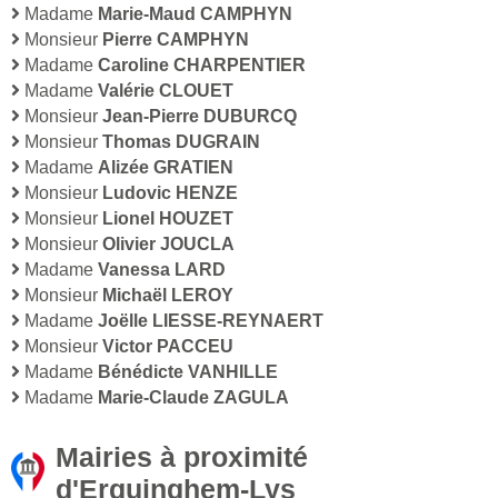
Madame
Marie-Maud CAMPHYN
Monsieur
Pierre CAMPHYN
Madame
Caroline CHARPENTIER
Madame
Valérie CLOUET
Monsieur
Jean-Pierre DUBURCQ
Monsieur
Thomas DUGRAIN
Madame
Alizée GRATIEN
Monsieur
Ludovic HENZE
Monsieur
Lionel HOUZET
Monsieur
Olivier JOUCLA
Madame
Vanessa LARD
Monsieur
Michaël LEROY
Madame
Joëlle LIESSE-REYNAERT
Monsieur
Victor PACCEU
Madame
Bénédicte VANHILLE
Madame
Marie-Claude ZAGULA
Mairies à proximité
d'Erquinghem-Lys