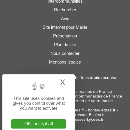
Intercommunalités
Rechercher
Avis
Site internet pour Mairie
Présentation
Plan du site
Nous contacter
Mentions légales
© 2019 - 2026
Adresses-Mairies.fr
. Tous droits réservés.
X
Hide cookie bann
Services :
-
Liste des adresses e-mails des mairies de France
-
Liste des adresses e-mails des intercommunalités de France
This site uses cookies and
-
Création ou refonte du site internet de votre mairie
gives you control over what
you want to activate
Sites partenaires
:
donneespubliques.fr
-
boites-lettres.fr
-
bureaux.boites-lettres.fr
-
Adresses-Ecoles.fr
-
Adresses-Colleges.fr
-
Adresses-Lycees.fr
OK, accept all