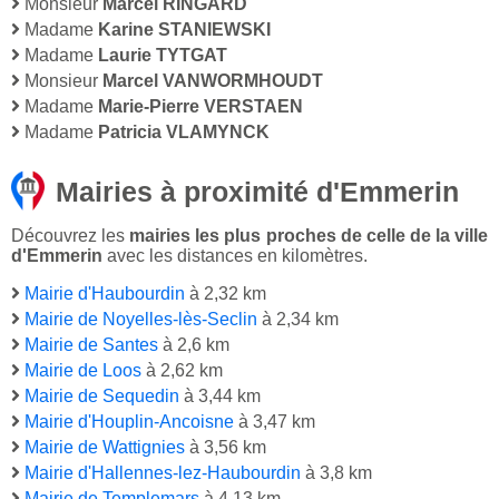
Monsieur
Marcel RINGARD
Madame
Karine STANIEWSKI
Madame
Laurie TYTGAT
Monsieur
Marcel VANWORMHOUDT
Madame
Marie-Pierre VERSTAEN
Madame
Patricia VLAMYNCK
Mairies à proximité d'Emmerin
Découvrez les
mairies les plus proches de celle de la ville
d'Emmerin
avec les distances en kilomètres.
Mairie d'Haubourdin
à 2,32 km
Mairie de Noyelles-lès-Seclin
à 2,34 km
Mairie de Santes
à 2,6 km
Mairie de Loos
à 2,62 km
Mairie de Sequedin
à 3,44 km
Mairie d'Houplin-Ancoisne
à 3,47 km
Mairie de Wattignies
à 3,56 km
Mairie d'Hallennes-lez-Haubourdin
à 3,8 km
Mairie de Templemars
à 4,13 km