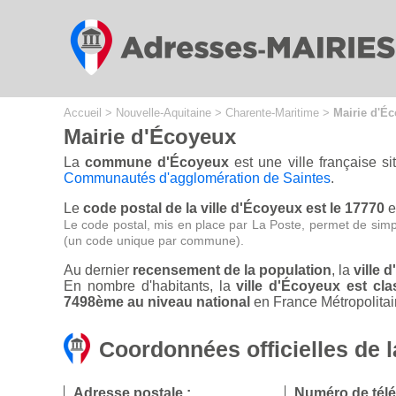
Cookies management panel
Accueil
>
Nouvelle-Aquitaine
>
Charente-Maritime
>
Mairie d'É
Mairie d'Écoyeux
La
commune d'Écoyeux
est une ville française s
Communautés d'agglomération de Saintes
.
Le
code postal de la ville d'Écoyeux est le 17770
e
Le code postal, mis en place par La Poste, permet de simp
(un code unique par commune).
Au dernier
recensement de la population
, la
ville 
En nombre d'habitants, la
ville d'Écoyeux est c
7498ème au niveau national
en France Métropolitai
Coordonnées officielles de 
Adresse postale :
Numéro de tél