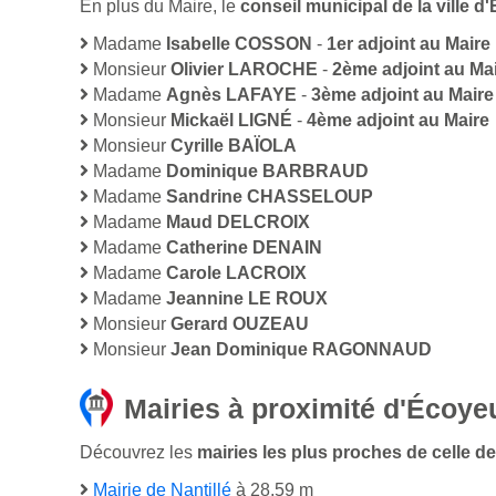
En plus du Maire, le
conseil municipal de la ville
Madame
Isabelle COSSON
-
1er adjoint au Maire
Monsieur
Olivier LAROCHE
-
2ème adjoint au Ma
Madame
Agnès LAFAYE
-
3ème adjoint au Maire
Monsieur
Mickaël LIGNÉ
-
4ème adjoint au Maire
Monsieur
Cyrille BAÏOLA
Madame
Dominique BARBRAUD
Madame
Sandrine CHASSELOUP
Madame
Maud DELCROIX
Madame
Catherine DENAIN
Madame
Carole LACROIX
Madame
Jeannine LE ROUX
Monsieur
Gerard OUZEAU
Monsieur
Jean Dominique RAGONNAUD
Mairies à proximité d'Écoye
Découvrez les
mairies les plus proches de celle de
Mairie de Nantillé
à 28,59 m