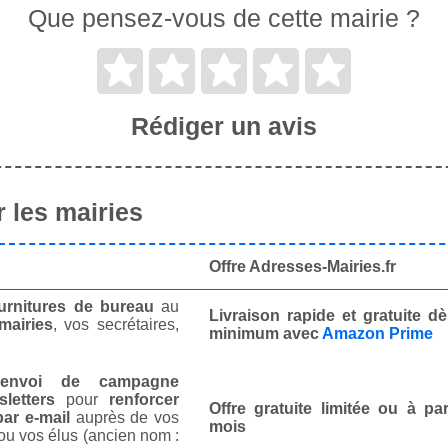
Que pensez-vous de cette mairie ?
Rédiger un avis
 les mairies
Offre Adresses-Mairies.fr
urnitures de bureau
au
Livraison rapide et gratuite 
mairies
, vos secrétaires,
minimum avec
Amazon Prime
envoi de campagne
letters
pour
renforcer
Offre gratuite limitée ou à par
ar e-mail
auprès de vos
mois
ou vos élus (ancien nom :