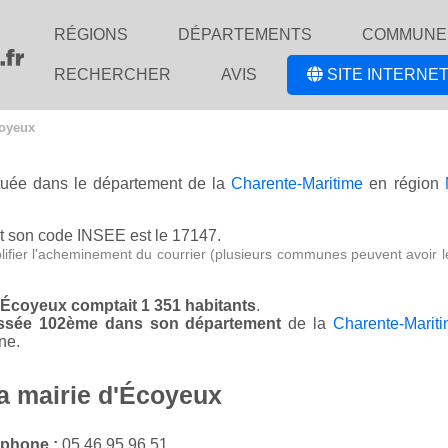
RÉGIONS
DÉPARTEMENTS
COMMUNE
RECHERCHER
AVIS
SITE INTERNET
coyeux
ituée dans le département de la
Charente-Maritime
en région
t son code INSEE est le 17147.
lifier l'acheminement du courrier (plusieurs communes peuvent avoir l
d'Écoyeux comptait 1 351 habitants
.
lassée 102ème dans son département
de la
Charente-Marit
ne.
la mairie d'Écoyeux
éphone :
05 46 95 96 51