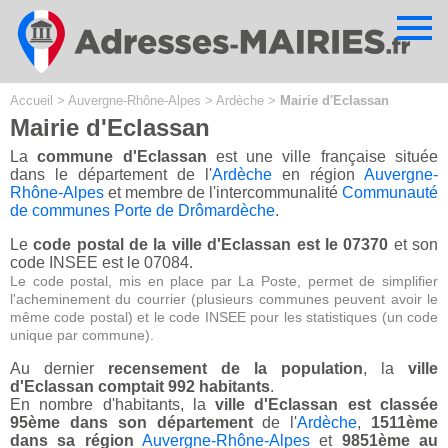
Cookies management panel
Accueil
>
Auvergne-Rhône-Alpes
>
Ardèche
>
Mairie d'Eclassan
Mairie d'Eclassan
La
commune d'Eclassan
est une ville française située
dans le département de l'
Ardèche
en région
Auvergne-
Rhône-Alpes
et membre de l'intercommunalité
Communauté
de communes Porte de Drômardèche
.
Le
code postal de la ville d'Eclassan est le 07370
et son
code INSEE est le 07084.
Le code postal, mis en place par La Poste, permet de simplifier
l'acheminement du courrier (plusieurs communes peuvent avoir le
même code postal) et le code INSEE pour les statistiques (un code
unique par commune).
Au dernier
recensement de la population
, la
ville
d'Eclassan comptait 992 habitants
.
En nombre d'habitants, la
ville d'Eclassan est classée
95ème dans son département
de l'
Ardèche
,
1511ème
dans sa région
Auvergne-Rhône-Alpes
et
9851ème au