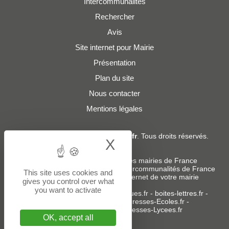
Intercommunalités
Rechercher
Avis
Site internet pour Mairie
Présentation
Plan du site
Nous contacter
Mentions légales
© 2019 - 2026
Adresses-Mairies.fr
. Tous droits réservés.
X
Hide cookie bann
Services :
-
Liste des adresses e-mails des mairies de France
-
Liste des adresses e-mails des intercommunalités de France
This site uses cookies and
-
Création ou refonte du site internet de votre mairie
gives you control over what
you want to activate
Sites partenaires
:
donneespubliques.fr
-
boites-lettres.fr
-
bureaux.boites-lettres.fr
-
Adresses-Ecoles.fr
-
Adresses-Colleges.fr
-
Adresses-Lycees.fr
OK, accept all