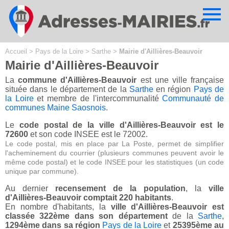
Cookies management panel
Accueil
>
Pays de la Loire
>
Sarthe
>
Mairie d'Aillières-Beauvoir
Mairie d'Aillières-Beauvoir
La
commune d'Aillières-Beauvoir
est une ville française
située dans le département de la
Sarthe
en région
Pays de
la Loire
et membre de l'intercommunalité
Communauté de
communes Maine Saosnois
.
Le
code postal de la ville d'Aillières-Beauvoir est le
72600
et son code INSEE est le 72002.
Le code postal, mis en place par La Poste, permet de simplifier
l'acheminement du courrier (plusieurs communes peuvent avoir le
même code postal) et le code INSEE pour les statistiques (un code
unique par commune).
Au dernier
recensement de la population
, la
ville
d'Aillières-Beauvoir comptait 220 habitants
.
En nombre d'habitants, la
ville d'Aillières-Beauvoir est
classée 322ème dans son département
de la
Sarthe
,
1294ème dans sa région
Pays de la Loire
et
25395ème au