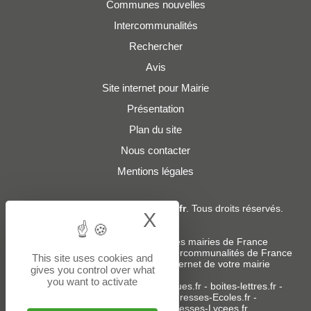
Communes nouvelles
Intercommunalités
Rechercher
Avis
Site internet pour Mairie
Présentation
Plan du site
Nous contacter
Mentions légales
© 2019 - 2026
Adresses-Mairies.fr
. Tous droits réservés.
X
Hide cookie bann
Services :
-
Liste des adresses e-mails des mairies de France
-
Liste des adresses e-mails des intercommunalités de France
This site uses cookies and
-
Création ou refonte du site internet de votre mairie
gives you control over what
you want to activate
Sites partenaires
:
donneespubliques.fr
-
boites-lettres.fr
-
bureaux.boites-lettres.fr
-
Adresses-Ecoles.fr
-
Adresses-Colleges.fr
-
Adresses-Lycees.fr