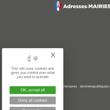
X
Hide cookie bann
This site uses cookies and
gives you control over what
you want to activate
Sites partenaires
:
donneespubliques.f
OK, accept all
Deny all cookies