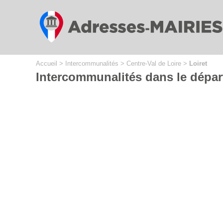
Cookies management panel
Accueil
>
Intercommunalités
>
Centre-Val de Loire
>
Loiret
Intercommunalités dans le dépar