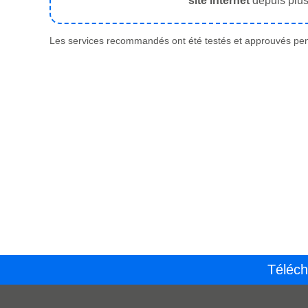
site internet
depuis plus
Les services recommandés ont été testés et approuvés pend
Téléch