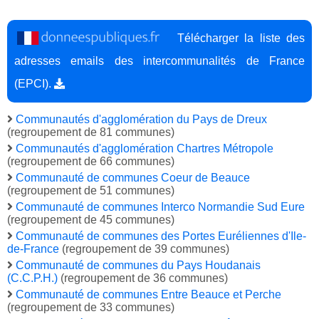
Télécharger la liste des
adresses emails des intercommunalités de France
(EPCI).
Communautés d'agglomération du Pays de Dreux
(regroupement de 81 communes)
Communautés d'agglomération Chartres Métropole
(regroupement de 66 communes)
Communauté de communes Coeur de Beauce
(regroupement de 51 communes)
Communauté de communes Interco Normandie Sud Eure
(regroupement de 45 communes)
Communauté de communes des Portes Euréliennes d'Ile-
de-France
(regroupement de 39 communes)
Communauté de communes du Pays Houdanais
(C.C.P.H.)
(regroupement de 36 communes)
Communauté de communes Entre Beauce et Perche
(regroupement de 33 communes)