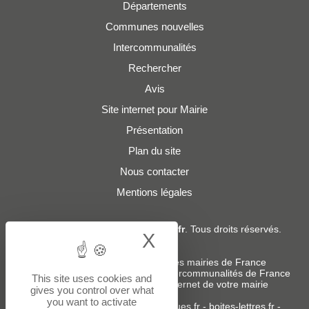
Départements
Communes nouvelles
Intercommunalités
Rechercher
Avis
Site internet pour Mairie
Présentation
Plan du site
Nous contacter
Mentions légales
© 2019 - 2026
Adresses-Mairies.fr
. Tous droits réservés.
X
Hide cookie bann
Services :
-
Liste des adresses e-mails des mairies de France
-
Liste des adresses e-mails des intercommunalités de France
This site uses cookies and
-
Création ou refonte du site internet de votre mairie
gives you control over what
you want to activate
Sites partenaires
:
donneespubliques.fr
-
boites-lettres.fr
-