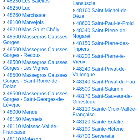
48230 Les Salelles
Lansuscle
48250 Luc
48160 Saint-Michel-de-
48260 Marchastel
Dèze
48100 Marvejols
48600 Saint-Paul-le-Froid
48210 Mas-Saint-Chély
48340 Saint-Pierre-de-
Nogaret
48500 Massegros Causses
Gorges
48150 Saint-Pierre-des-
Tripiers
48500 Massegros Causses
Gorges - Recoux
48200 Saint-Pierre-le-
Vieux
48500 Massegros Causses
Gorges - Les Vignes
48240 Saint-Privat-de-
Vallongue
48500 Massegros Causses
Gorges - Saint-Rome-de-
48140 Saint-Privat-du-Fau
Dolan
48500 Saint-Saturnin
48500 Massegros Causses
48170 Saint-Sauveur-de-
Gorges - Saint-Georges-de-
Ginestoux
Lévéjac
48110 Sainte-Croix-Vallée-
48000 Mende
Française
48150 Meyrueis
48120 Sainte-Eulalie
48110 Moissac-Vallée-
48190 Sainte-Hélène
Française
48700 Serverette
48110 Molezon