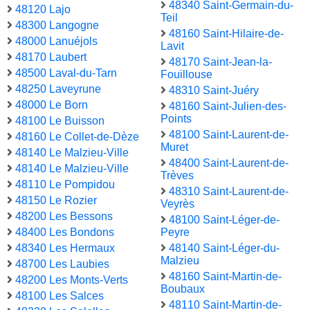
48340 Saint-Germain-du-
48120 Lajo
Teil
48300 Langogne
48160 Saint-Hilaire-de-
48000 Lanuéjols
Lavit
48170 Laubert
48170 Saint-Jean-la-
48500 Laval-du-Tarn
Fouillouse
48250 Laveyrune
48310 Saint-Juéry
48000 Le Born
48160 Saint-Julien-des-
Points
48100 Le Buisson
48100 Saint-Laurent-de-
48160 Le Collet-de-Dèze
Muret
48140 Le Malzieu-Ville
48400 Saint-Laurent-de-
48140 Le Malzieu-Ville
Trèves
48110 Le Pompidou
48310 Saint-Laurent-de-
48150 Le Rozier
Veyrès
48200 Les Bessons
48100 Saint-Léger-de-
48400 Les Bondons
Peyre
48340 Les Hermaux
48140 Saint-Léger-du-
Malzieu
48700 Les Laubies
48160 Saint-Martin-de-
48200 Les Monts-Verts
Boubaux
48100 Les Salces
48110 Saint-Martin-de-