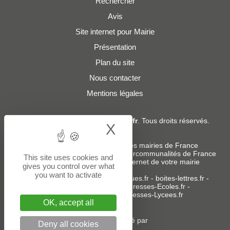
Rechercher
Avis
Site internet pour Mairie
Présentation
Plan du site
Nous contacter
Mentions légales
© 2019 - 2026
Adresses-Mairies.fr
. Tous droits réservés.
X
Hide cookie bann
Services :
-
Liste des adresses e-mails des mairies de France
-
Liste des adresses e-mails des intercommunalités de France
This site uses cookies and
-
Création ou refonte du site internet de votre mairie
gives you control over what
you want to activate
Sites partenaires
:
donneespubliques.fr
-
boites-lettres.fr
-
bureaux.boites-lettres.fr
-
Adresses-Ecoles.fr
-
Adresses-Colleges.fr
-
Adresses-Lycees.fr
OK, accept all
Un service édité par
Deny all cookies