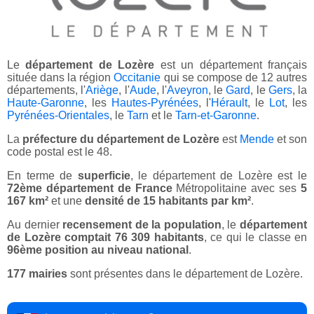
Le
département de Lozère
est un département français
située dans la région
Occitanie
qui se compose de 12 autres
départements, l'
Ariège
, l'
Aude
, l'
Aveyron
, le
Gard
, le
Gers
, la
Haute-Garonne
, les
Hautes-Pyrénées
, l'
Hérault
, le
Lot
, les
Pyrénées-Orientales
, le
Tarn
et le
Tarn-et-Garonne
.
La
préfecture du département de Lozère
est
Mende
et son
code postal est le 48.
En terme de
superficie
, le département de Lozère est le
72ème département de France
Métropolitaine avec ses
5
167 km²
et une
densité de 15 habitants par km²
.
Au dernier
recensement de la population
, le
département
de Lozère comptait 76 309 habitants
, ce qui le classe en
96ème position au niveau national
.
177 mairies
sont présentes dans le département de Lozère.