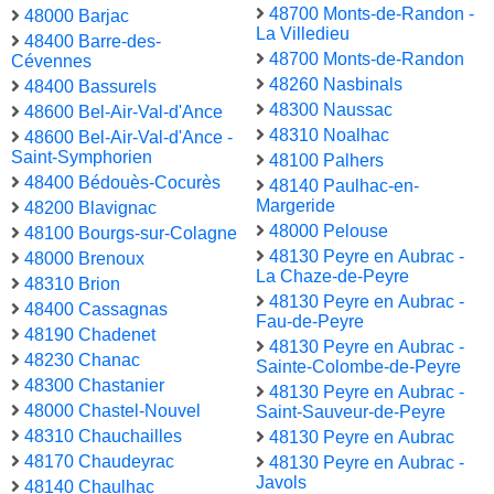
48700 Monts-de-Randon -
48000 Barjac
La Villedieu
48400 Barre-des-
48700 Monts-de-Randon
Cévennes
48260 Nasbinals
48400 Bassurels
48300 Naussac
48600 Bel-Air-Val-d'Ance
48310 Noalhac
48600 Bel-Air-Val-d'Ance -
Saint-Symphorien
48100 Palhers
48400 Bédouès-Cocurès
48140 Paulhac-en-
Margeride
48200 Blavignac
48000 Pelouse
48100 Bourgs-sur-Colagne
48130 Peyre en Aubrac -
48000 Brenoux
La Chaze-de-Peyre
48310 Brion
48130 Peyre en Aubrac -
48400 Cassagnas
Fau-de-Peyre
48190 Chadenet
48130 Peyre en Aubrac -
48230 Chanac
Sainte-Colombe-de-Peyre
48300 Chastanier
48130 Peyre en Aubrac -
48000 Chastel-Nouvel
Saint-Sauveur-de-Peyre
48310 Chauchailles
48130 Peyre en Aubrac
48170 Chaudeyrac
48130 Peyre en Aubrac -
Javols
48140 Chaulhac