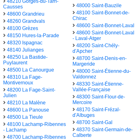
48210 Gorges-du-Tarn-
48000 Saint-Bauzile
Causses
48100 Saint-Bonnet-de-
48600 Grandrieu
Chirac
48260 Grandvals
48600 Saint-Bonnet-Laval
48100 Grèzes
48600 Saint-Bonnet-Laval
48150 Hures-la-Parade
- Laval-Atger
48320 Ispagnac
48200 Saint-Chély-
48140 Julianges
d'Apcher
48250 La Bastide-
48700 Saint-Denis-en-
Puylaurent
Margeride
48500 La Canourgue
48000 Saint-Étienne-du-
Valdonnez
48310 La Fage-
Montivernoux
48330 Saint-Étienne-
Vallée-Française
48200 La Fage-Saint-
Julien
48300 Saint-Flour-de-
Mercoire
48210 La Malène
48170 Saint-Frézal-
48600 La Panouse
d'Albuges
48500 La Tieule
48700 Saint-Gal
48100 Lachamp-Ribennes
48370 Saint-Germain-de-
- Lachamp
Calberte
48700 Lachamp-Ribennes