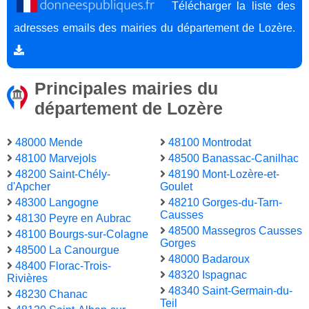
Télécharger la liste des
adresses emails des mairies du département de Lozère.
Principales mairies du
département de Lozère
48000 Mende
48100 Montrodat
48100 Marvejols
48500 Banassac-Canilhac
48200 Saint-Chély-
48190 Mont-Lozère-et-
d'Apcher
Goulet
48300 Langogne
48210 Gorges-du-Tarn-
Causses
48130 Peyre en Aubrac
48500 Massegros Causses
48100 Bourgs-sur-Colagne
Gorges
48500 La Canourgue
48000 Badaroux
48400 Florac-Trois-
48320 Ispagnac
Rivières
48340 Saint-Germain-du-
48230 Chanac
Teil