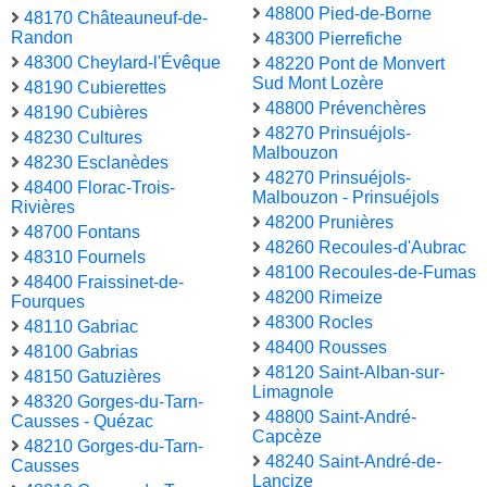
48800 Pied-de-Borne
48170 Châteauneuf-de-
Randon
48300 Pierrefiche
48300 Cheylard-l'Évêque
48220 Pont de Monvert
Sud Mont Lozère
48190 Cubierettes
48800 Prévenchères
48190 Cubières
48270 Prinsuéjols-
48230 Cultures
Malbouzon
48230 Esclanèdes
48270 Prinsuéjols-
48400 Florac-Trois-
Malbouzon - Prinsuéjols
Rivières
48200 Prunières
48700 Fontans
48260 Recoules-d'Aubrac
48310 Fournels
48100 Recoules-de-Fumas
48400 Fraissinet-de-
48200 Rimeize
Fourques
48300 Rocles
48110 Gabriac
48400 Rousses
48100 Gabrias
48120 Saint-Alban-sur-
48150 Gatuzières
Limagnole
48320 Gorges-du-Tarn-
48800 Saint-André-
Causses - Quézac
Capcèze
48210 Gorges-du-Tarn-
48240 Saint-André-de-
Causses
Lancize