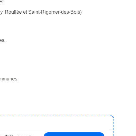
es.
y, Roullée et Saint-Rigomer-des-Bois)
es.
communes.