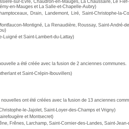
ière-sur-Èvre, Chaudron-en-Mauges, La Chaussaire, Le Fief-Sau
Rémy-en-Mauges et La Salle-et-Chapelle-Aubry)
mptoceaux, Drain, Landemont, Liré, Saint-Christophe-la-Cou
ntfaucon-Montigné, La Renaudière, Roussay, Saint-André-de-
ou)
-Luigné et Saint-Lambert-du-Lattay)
ouvelle a été créée avec la fusion de 2 anciennes communes.
erlant et Saint-Crépin-Ibouvillers)
nouvelles ont été créées avec la fusion de 13 anciennes com
hristophe-le-Jajolet, Saint-Loyer-des-Champs et Vrigny)
irefougère et Montsecret)
e, Frênes, Larchamp, Saint-Cornier-des-Landes, Saint-Jean-d