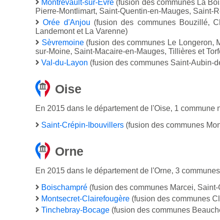
Montrevault-sur-Èvre
(fusion des communes La Boiss
Pierre-Montlimart, Saint-Quentin-en-Mauges, Saint-
Orée d'Anjou
(fusion des communes Bouzillé, Cha
Landemont et La Varenne)
Sèvremoine
(fusion des communes Le Longeron, Mo
sur-Moine, Saint-Macaire-en-Mauges, Tillières et Torf
Val-du-Layon
(fusion des communes Saint-Aubin-de
Oise
En 2015 dans le département de l'Oise, 1 commune n
Saint-Crépin-Ibouvillers
(fusion des communes Month
Orne
En 2015 dans le département de l'Orne, 3 communes 
Boischampré
(fusion des communes Marcei, Saint-C
Montsecret-Clairefougère
(fusion des communes Cla
Tinchebray-Bocage
(fusion des communes Beauchên