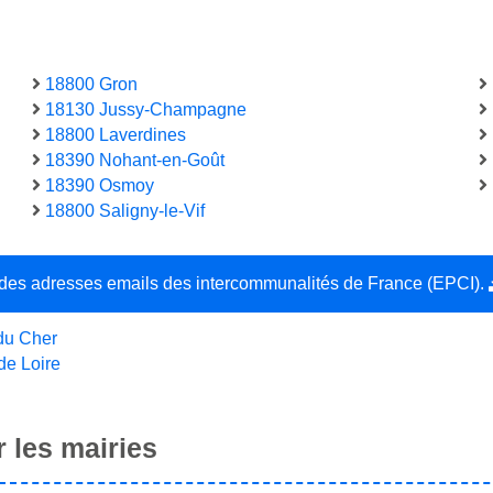
18800 Gron
18130 Jussy-Champagne
18800 Laverdines
18390 Nohant-en-Goût
18390 Osmoy
18800 Saligny-le-Vif
e des adresses emails des intercommunalités de France (EPCI).
du Cher
de Loire
 les mairies