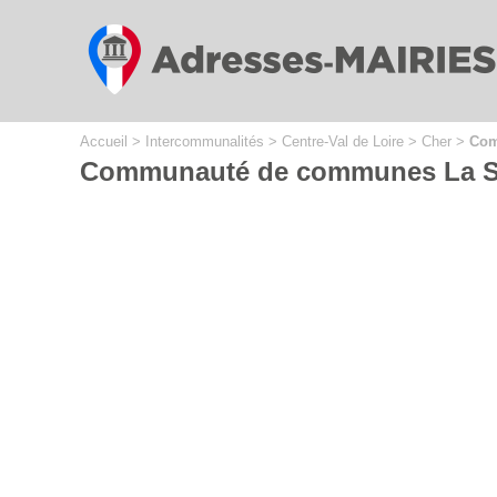
Cookies management panel
Accueil
>
Intercommunalités
>
Centre-Val de Loire
>
Cher
>
Com
Communauté de communes La S