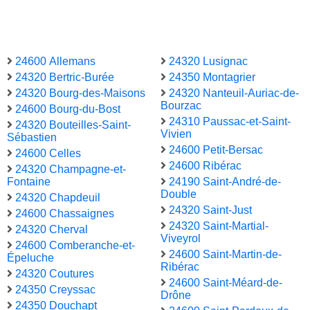
24600 Allemans
24320 Lusignac
24320 Bertric-Burée
24350 Montagrier
24320 Bourg-des-Maisons
24320 Nanteuil-Auriac-de-
Bourzac
24600 Bourg-du-Bost
24310 Paussac-et-Saint-
24320 Bouteilles-Saint-
Vivien
Sébastien
24600 Petit-Bersac
24600 Celles
24600 Ribérac
24320 Champagne-et-
Fontaine
24190 Saint-André-de-
Double
24320 Chapdeuil
24320 Saint-Just
24600 Chassaignes
24320 Saint-Martial-
24320 Cherval
Viveyrol
24600 Comberanche-et-
24600 Saint-Martin-de-
Épeluche
Ribérac
24320 Coutures
24600 Saint-Méard-de-
24350 Creyssac
Drône
24350 Douchapt