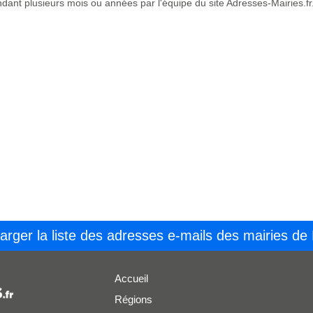
ant plusieurs mois ou années par l'équipe du site Adresses-Mairies.fr
arger la liste des adresses e-mails des mairies de
Accueil
Régions