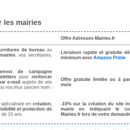
 les mairies
Offre Adresses-Mairies.fr
urnitures de bureau
au
Livraison rapide et gratuite 
mairies
, vos secrétaires,
minimum avec
Amazon Prime
envoi de campagne
letters
pour
renforcer
Offre gratuite limitée ou à par
ar e-mail
auprès de vos
mois
ou vos élus (ancien nom :
spécialisée en
création,
-10% sur la création du site in
isibilité et protection de
mairie en indiquant le co
 de 10 ans
Mairies.fr lors de votre demand