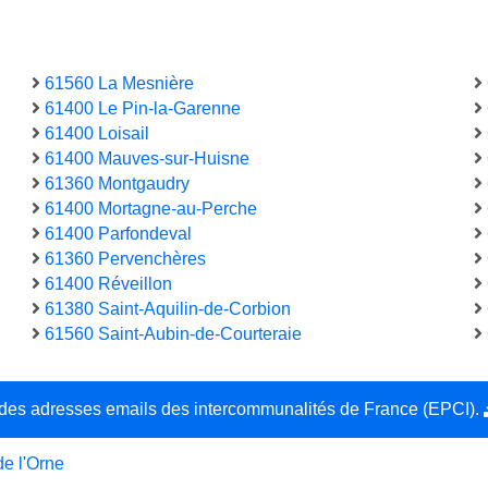
61560 La Mesnière
61400 Le Pin-la-Garenne
61400 Loisail
61400 Mauves-sur-Huisne
61360 Montgaudry
61400 Mortagne-au-Perche
61400 Parfondeval
61360 Pervenchères
61400 Réveillon
61380 Saint-Aquilin-de-Corbion
61560 Saint-Aubin-de-Courteraie
e des adresses emails des intercommunalités de France (EPCI).
de l'Orne