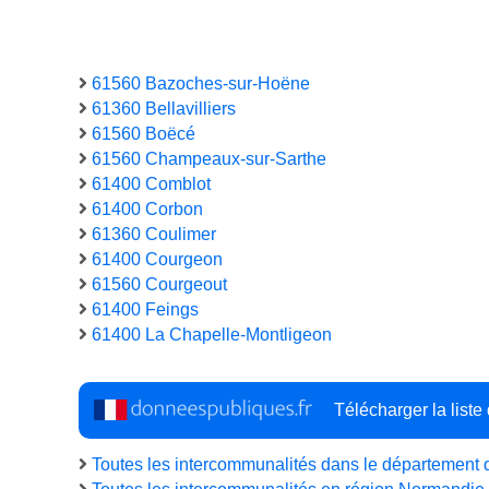
61560 Bazoches-sur-Hoëne
61360 Bellavilliers
61560 Boëcé
61560 Champeaux-sur-Sarthe
61400 Comblot
61400 Corbon
61360 Coulimer
61400 Courgeon
61560 Courgeout
61400 Feings
61400 La Chapelle-Montligeon
Télécharger la list
Toutes les intercommunalités dans le département 