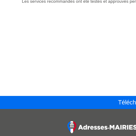
Les services recommandés ont été testés et approuvés pend
Téléch