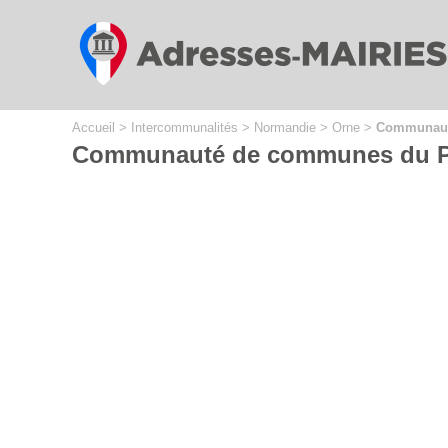
Cookies management panel
Accueil
>
Intercommunalités
>
Normandie
>
Orne
>
Communaut
Communauté de communes du Pa